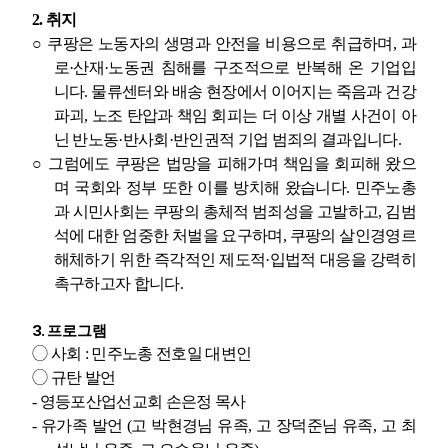
2.
취지
○
쿠팡은 노동자의 생명과 안전을 비용으로 취급하며
,
과
로
·
산재
·
노동권 침해를 구조적으로 반복해 온 기업입
니다
.
물류센터와 배송 현장에서 이어지는 죽음과 건강
파괴
,
노조 탄압과 책임 회피는 더 이상 개별 사건이 아
닌 반노동
·
반사회
·
반인권적 기업 범죄의 결과입니다
.
○
그럼에도 쿠팡은 법망을 피해가며 책임을 회피해 왔으
며 국회와 정부 또한 이를 방치해 왔습니다
.
민주노총
과 시민사회는 쿠팡의 총체적 범죄성을 고발하고
,
김범
석에 대한 엄중한 처벌을 요구하며
,
쿠팡의 살인경영르
해체하기 위한 즉각적인 제도적
·
입법적 대응을 강력히
촉구하고자 합니다
.
3.
프로그램
◯
사회
:
민주노총 전호일 대변인
◯
규탄 발언
-
영등포산업선교회 손은정 목사
-
유가족 발언
(
고 박현경님 유족
,
고 장덕준님 유족
,
고 최