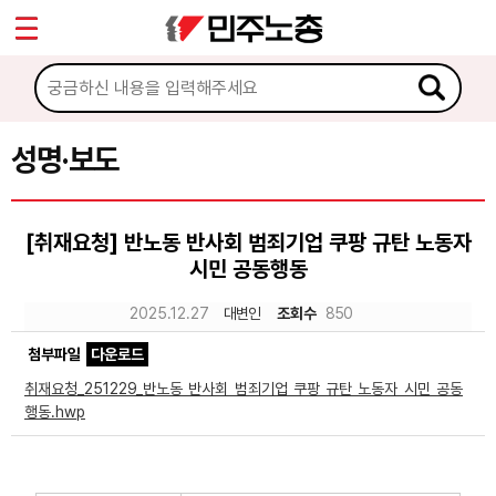
*
Sketchbook5, 스케치북5
마이페이지
소개
<
소식
성명·보도
Sketchbook5, 스케치북5
공지사항
[취재요청] 반노동 반사회 범죄기업 쿠팡 규탄 노동자
성명·보도
시민 공동행동
기타 공고
2025.12.27
대변인
조회수
850
노동상담
첨부파일
다운로드
취재요청_251229_반노동 반사회 범죄기업 쿠팡 규탄 노동자 시민 공동
자료
행동.hwp
부설기관