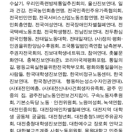
수살기
,
우리민족련방제통일추진회의
,
울산진보연대
,
일
과 건강
,
전국농민회총연맹
,
전국민족민주유가족협의회
,
전국빈민연합
,
전국서비스산업노동조합연맹
,
전국여성농
민회총연합
,
전국여성연대
,
전국장애인차별철폐연대
,
전
국택배노동조합
,
전국학생행진
,
전남진보연대
,
전두환심
판국민행동
,
전태일노동대학
,
전태일재단
, (
사
)
정의
·
평화
·
인권을위한양심수후원회
,
조국통일범민족연합 남측본부
,
주권자전국회의
,
진보대학생네트워크
,
참여연대
,
촛불문
화연대
,
충북진보연대
(
준
),
코리아국제평화포럼
,
통일의
길
,
평등교육실현을위한전국학부모회
,
평화와통일을여는
사람들
,
한국대학생진보연합
,
한국비정규노동센터
,
한국
진보연대
,
한국청년연대
,
행동하는성소수자인권연대
),
(
사
)
대전민예총
, (
사
)
대전산내사건희생자유족회
,
광주 민
중의 집
,
광주전남노동안전보건지킴이
,
구속노동자후원
회
,
기본소득당 노동ㆍ안전위원회
,
노원여성회
,
녹색연합
,
대전민중의힘
,
대전장애인차별철폐연대
,
대전지역 대학
생 공동체 궁글림
,
대전청년회
,
대전충청
5.18
민주유공자
회
,
대전충청대학생진보연합
,
대한예수교 장로회 언약교
회
,
대한불교조계종 사회노동위원회
,
목원대학교 민주동