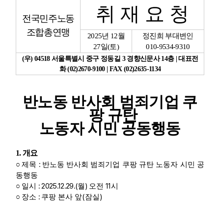
취 재 요 청
전국민주노동
업무
조합총연맹
2025
년
12
월
정진희 부대변인
27
일
(
토
)
010-9534-9310
(
우
) 04518
서울특별시 중구 정동길
3
경향신문사
14
층
|
대표전
화
(02)2670-9100 | FAX (02)2635-1134
반노동 반사회 범죄기업 쿠
팡 규탄
노동자 시민 공동행동
1.
개요
:
○
제목
반노동 반사회 범죄기업 쿠팡 규탄 노동자 시민 공
동행동
: 2025.12.29.(
)
11
○
일시
월
오전
시
:
(
)
○
장소
쿠팡 본사 앞
잠실