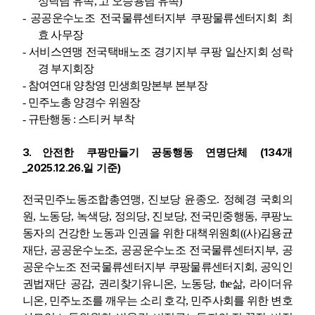
성낙님 유족
,
고 오승용님 유족
)
-
공공운수노조 전국물류센터지부 쿠팡물류센터지회 최
효 사무장
-
서비스연맹 전국택배노조 경기지부 쿠팡 일산지회 성락
경 부지회장
-
참여연대 양창영 민생희망본부 본부장
-
민주노총 양경수 위원장
-
규탄행동
:
스티커 부착
3.
(134
안전한 쿠팡만들기 공동행동 연명단체
개
_2025.12.26.
)
일 기준
전국민주노동조합총연맹
,
진보당 윤종오
.
정혜경 국회의
원
,
노동당
,
녹색당
,
정의당
,
진보당
,
전국민중행동
,
쿠팡노
동자의 건강한 노동과 인권을 위한 대책위원회
((
사
)
김용균
재단
,
공공운수노조
,
공공운수노조 전국물류센터지부
,
공
공운수노조 전국물류센터지부 쿠팡물류센터지회
,
공익인
권법재단 공감
,
권리찾기유니온
,
노동당
, the
삶
,
라이더유
니온
,
민주노조를 깨우는 소리 호각
,
민주사회를 위한 변호