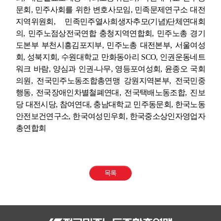
문회
,
민주사회를 위한 변호사모임
,
민족문제연구소 대전
지역위원회
,
민족민주열사희생자추모
(
기념
)
단체연대회
의
,
민주노점상전국연합 충청지역연합회
,
민주노총 경기
도본부 부천시흥김포지부
,
민주노총 대전본부
,
서울여성
회
,
성북지회
,
수원대학교 만화동아리
SCO,
인권운동네트
워크 바람
,
양심과 인권
-
나무
,
영등포여성회
,
윤종오 국회
의원
,
전국민주노동조합총연맹 강원지역본부
,
전국민중
행동
,
전국장애인차별철폐연대
,
전국택배노동조합
,
진보
당 대전시당
,
참여연대
,
충남대학교 민주동문회
,
한국노동
안전보건연구소
,
한국여성민우회
,
한국중소상인자영업자
총연합회
목록