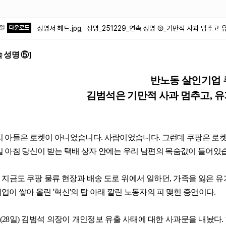
파일
다운로드
성명서 헤드.jpg
성명_251229_연속 성명 ⑤_기만적 사과 멈추고 
,
속 성명
⑤
]
반노동 살인기업 
김범석은 기만적 사과 멈추고
,
유
리 아들은 로켓이 아니었습니다
.
사람이었습니다
.
그런데 쿠팡은 로
일 아침 당신이 받는 택배 상자 안에는 우리 남편의 목숨값이 들어있
 지금도 쿠팡 물류 현장과 배송 도로 위에서 일하던
,
가족을 잃은 유
기업이 쌓아 올린
'
혁신
'
의 탑 아래 깔린 노동자의 피 맺힌 증언이다
.
(28
일
)
김범석 의장이 개인정보 유출 사태에 대한 사과문을 내놨다
.