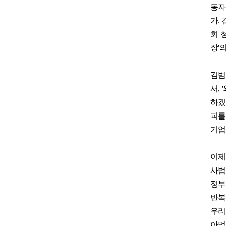
동자
가
.
회 
장
'
의
김
서
, '
하겠
피를
기업
이제
사법
정부
반복
우리
아먹