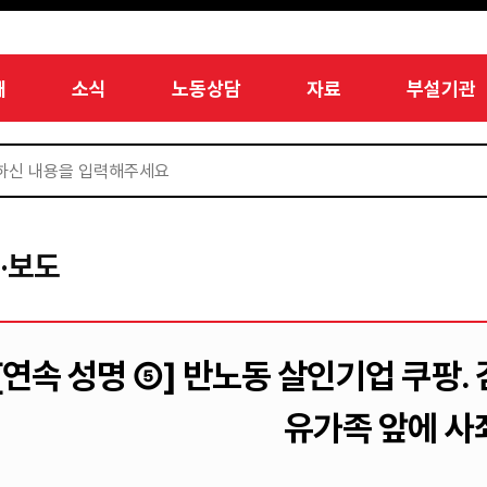
개
소식
노동상담
자료
부설기관
·보도
[연속 성명 ⑤] 반노동 살인기업 쿠팡.
유가족 앞에 사