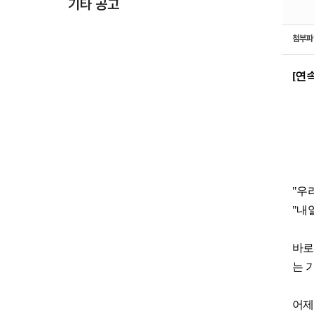
기타 공고
첨부
[
연
"
우
"
내
바로
는 
어제