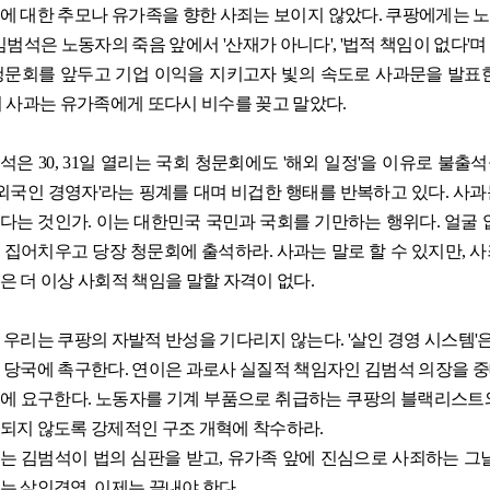
에 대한 추모나 유가족을 향한 사죄는 보이지 않았다
.
쿠팡에게는 노
김범석은 노동자의 죽음 앞에서
'
산재가 아니다
', '
법적 책임이 없다
'
며
청문회를 앞두고 기업 이익을 지키고자 빛의 속도로 사과문을 발표
 사과는 유가족에게 또다시 비수를 꽂고 말았다
.
범석은
30, 31
일 열리는 국회 청문회에도
'
해외 일정
'
을 이유로 불출석
외국인 경영자
'
라는 핑계를 대며 비겁한 행태를 반복하고 있다
.
사과
다는 것인가
.
이는 대한민국 국민과 국회를 기만하는 행위다
.
얼굴 
 집어치우고 당장 청문회에 출석하라
.
사과는 말로 할 수 있지만
,
사
은 더 이상 사회적 책임을 말할 자격이 없다
.
 우리는 쿠팡의 자발적 반성을 기다리지 않는다
. '
살인 경영 시스템
'
 당국에 촉구한다
.
연이은 과로사 실질적 책임자인 김범석 의장을 
에 요구한다
.
노동자를 기계 부품으로 취급하는 쿠팡의 블랙리스트
되지 않도록 강제적인 구조 개혁에 착수하라
.
는 김범석이 법의 심판을 받고
,
유가족 앞에 진심으로 사죄하는 그
는 살인경영
,
이제는 끝내야 한다
.