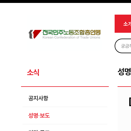
메뉴 건너뛰기
로그인
회원가입
Sketchbook5, 스케치북5
마이페이지
소개
소
<
소식
공지사항
Sketchbook5, 스케치북5
성명·보도
기타 공고
성명
소식
노동상담
자료
공지사항
부설기관
성명·보도
업무