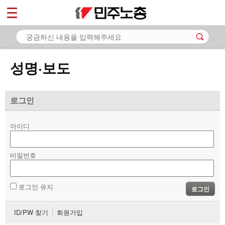
*
마이페이지
소개
<
소식
성명·보도
- 공지사항
- 성명·보도
로그인
- 기타 공고
아이디
노동상담
비밀번호
자료
부설기관
로그인 유지
로그인
업무
ID/PW 찾기
회원가입