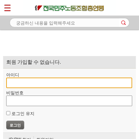
*
마이페이지
소개
<
소식
노동상담
자료
회원 가입할 수 없습니다.
부설기관
아이디
업무
비밀번호
로그인 유지