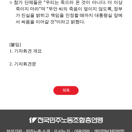
“
.
○
참가 단체들은
우리는 죽으러 온 것이 아니다
더 이상
”
“
,
죽이지 마라
며
뚜안 씨의 죽음이 덮이지 않도록
정부
가 진실을 밝히고 책임을 인정할 때까지 대통령실 앞에
”
.
서 싸움을 이어갈 것
이라고 밝혔다
[
붙임
]
1. 기자회견 개요
2. 기자회견문
목록
부설기관
민주노총 소개
오시는 길
이용약관
개인정보처리방침