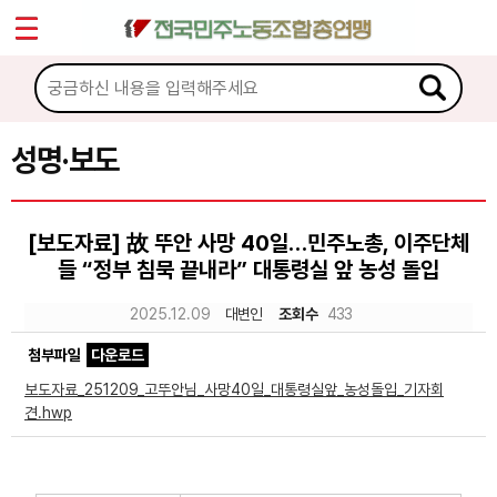
*
Sketchbook5, 스케치북5
마이페이지
소개
<
소식
성명·보도
Sketchbook5, 스케치북5
공지사항
[보도자료] 故 뚜안 사망 40일…민주노총, 이주단체
성명·보도
들 “정부 침묵 끝내라” 대통령실 앞 농성 돌입
기타 공고
2025.12.09
대변인
조회수
433
노동상담
첨부파일
다운로드
보도자료_251209_고뚜안님_사망40일_대통령실앞_농성돌입_기자회
자료
견.hwp
부설기관