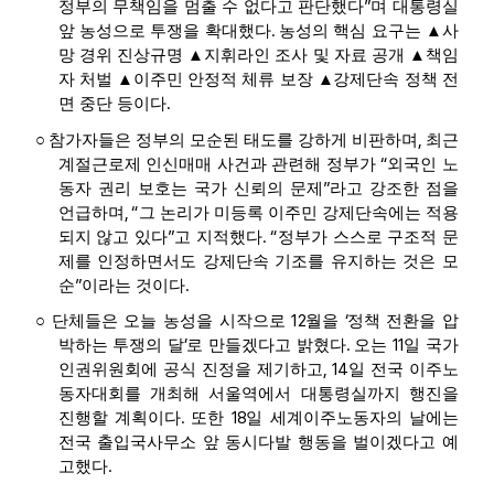
”
정부의 무책임을 멈출 수 없다고 판단했다
며 대통령실
.
앞 농성으로 투쟁을 확대했다
농성의 핵심 요구는
▲
사
망 경위 진상규명
▲
지휘라인 조사 및 자료 공개
▲
책임
자 처벌
▲
이주민 안정적 체류 보장
▲
강제단속 정책 전
.
면 중단 등이다
,
○
참가자들은 정부의 모순된 태도를 강하게 비판하며
최근
“
계절근로제 인신매매 사건과 관련해 정부가
외국인 노
”
동자 권리 보호는 국가 신뢰의 문제
라고 강조한 점을
, “
언급하며
그 논리가 미등록 이주민 강제단속에는 적용
”
. “
되지 않고 있다
고 지적했다
정부가 스스로 구조적 문
제를 인정하면서도 강제단속 기조를 유지하는 것은 모
”
.
순
이라는 것이다
12
‘
○
단체들은 오늘 농성을 시작으로
월을
정책 전환을 압
’
.
11
박하는 투쟁의 달
로 만들겠다고 밝혔다
오는
일 국가
, 14
인권위원회에 공식 진정을 제기하고
일 전국 이주노
동자대회를 개최해 서울역에서 대통령실까지 행진을
.
18
진행할 계획이다
또한
일 세계이주노동자의 날에는
전국 출입국사무소 앞 동시다발 행동을 벌이겠다고 예
.
고했다