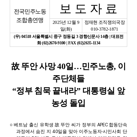
보 도 자 료
전국민주노동
업무
조합총연맹
2025
년
12
월
9
정재현 조직쟁의국장
일
(
화
)
010-3782-1871
(
우
) 04518
서울특별시 중구 정동길
3
경향신문사
14
층
|
대표전
화
(02)2670-9100 | FAX (02)2635-1134
故
뚜안 사망
40
일
…
민주노총
,
이
주단체들
“
정부 침묵 끝내라
”
대통령실 앞
농성 돌입
APEC
○
베트남 출신 유학생
故
뚜안 씨가 정부의
합동단속
40
·
과정에서 숨진 지
일을 맞아 이주노동자
시민사회 단