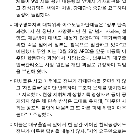
9
체들이
일 서울 용산 대통령실 앞에서 기자회견을 열
,
고 진상규명과 책임자 처벌
강제단속 중단을 요구하며
.
농성에 돌입했다
“
○
대구경북지역 대책위와 이주노동자단체들은
정부 단속
,
과정에서 한 청년이 사망했지만 한 달 넘게 사과도
설
,
”
“
명도
재발방지 대책도 내놓지 않았다
며
국가폭력에
”
의한 죽음 앞에서 정부는 침묵으로 일관하고 있다
고
.
10
28
APEC
비판했다
뚜안 씨는
월
일
을 앞둔 미등록 이
,
주민 합동단속 과정에서 사망했으나
법무부와 대구출
입국관리소는 사망 원인을 개인 과실로 규정하며 책임
.
을 부인해 왔다
○
단체들은 사고 이후에도 정부가 강제단속을 중단하지 않
‘
’
고
자진출국
공지만 반복하며 구조적 문제를 방치했다
.
·
·
고 지적했다
현장 지휘체계
상황기록
영상자료 등이 공
, “
개되지 않은 채 단속 방식은 그대로 유지돼
이주민 사
회는 공포와 불안에 내몰리고 또 다른 피해 위험이 매우
”
.
높다
고 주장했다
○
이들은 대구출입국 앞에서 한 달간 이어진 천막농성에도
, “
정부가 아무런 답변을 내놓지 않자
지역 요구만으로는