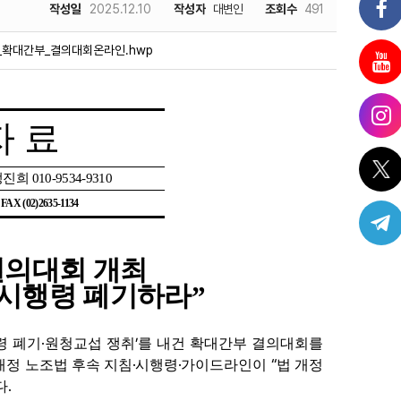
작성일
2025.12.10
작성자
대변인
조회수
491
_확대간부_결의대회온라인.hwp
자 료
정진희
010-9534-9310
| FAX (02)2635-1134
결의대회 개최
 시행령 폐기하라
”
·
’
령 폐기
원청교섭 쟁취
를 내건 확대간부 결의대회를
·
·
“
개정 노조법 후속 지침
시행령
가이드라인이
법 개정
.
다