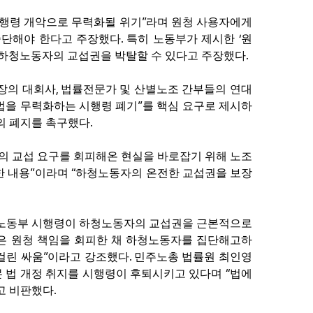
”
시행령 개악으로 무력화될 위기
라며 원청 사용자에게
.
‘
중단해야 한다고 주장했다
특히 노동부가 제시한
원
.
 하청노동자의 교섭권을 박탈할 수 있다고 주장했다
,
장의 대회사
법률전문가 및 산별노조 간부들의 연대
”
법을 무력화하는 시행령 폐기
를 핵심 요구로 제시하
.
의 폐지를 촉구했다
 교섭 요구를 회피해온 현실을 바로잡기 위해 노조
”
“
한 내용
이라며
하청노동자의 온전한 교섭권을 보장
 노동부 시행령이 하청노동자의 교섭권을 근본적으로
은 원청 책임을 회피한 채 하청노동자를 집단해고하
”
.
걸린 싸움
이라고 강조했다
민주노총 법률원 최인영
“
본 법 개정 취지를 시행령이 후퇴시키고 있다며
법에
.
고 비판했다