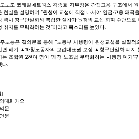
도노조 코레일네트웍스 김종호 지부장은 간접고용 구조에서 원
“
·
온 현실을 설명하며
원청이 교섭에 직접 나서야 임금
고용 왜곡을
장 역시 창구단일화와 복잡한 절차가 원청의 교섭 회피 수단으로
”
.
정 취지를 무력화하는 것
이라고 목소리를 높였다
“
주노총은 결의문을 통해
노동부 시행령이 원청교섭을 실질적
전면 폐기
▲
하청노동자의 교섭대표권 보장
▲
창구단일화 폐지 
2
‘
’
회는 조합원
천여 명이
개정 노조법 무력화하는 시행령 폐기
구
.
됐다
임
]
의대회 개요
의문
언문