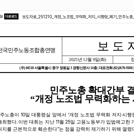
파일
다운로드
보도자료_251210_개정_노조법_무력화_저지_시행령_폐기_민주노총
보 도 
전국민주노동조합총연맹
2025
년
12
월
9
일
(
화
)
(
우
) 04518
서울특별시 중구 정동길
3
경향신문사
14
층
|
대표전화
(02)2670-9100 
민주노총 확대간부 
“
개정 노조법 무력화하는
10
‘
·
민주노총이
일 대통령실 앞에서
개정 노조법 무력화 저지
시행
.
11
25
개최했다
이번 대회는 지난
월
일 고용노동부가 입법예고한 
”
취지를 근본적으로 훼손한다
는 점을 강력히 제기하기 위해 열렸