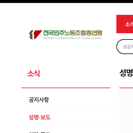
메뉴 건너뛰기
로그인
회원가입
Sketchbook5, 스케치북5
마이페이지
소개
소
<
소식
공지사항
Sketchbook5, 스케치북5
성명·보도
기타 공고
성명
소식
노동상담
자료
공지사항
부설기관
성명·보도
업무