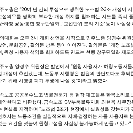
“20
2·3
주노총은
여 년 간의 투쟁으로 쟁취한 노조법
조 개정이 
교섭의무를 명확히 부과한 개정 취지를 침해하는 시도를 즉각 
-
·
’, ‘
’
청
하청 공동
통합 창구단일화
교섭단위 분리 기준
등이 사실상
3
의대회는 오후
시 개회 선언을 시작으로 민주노총 양경수 위원
,
,
.
“
발언
문화공연
결의문 낭독 등이 이어진다
결의문은
개정 노조
,
며
원청 사용자 책임을 회피하도록 만드는 현행 창구단일화 제도
“
주노총 양경수 위원장은 발언에서
원청 사용자가 하청노동자들의
,
법 개정이 추진됐는데
노동부 시행령은 법원의 판단보다도 후퇴
”
.
하기 위해 시행령 폐기 투쟁에 나설 것
이라고 밝혔다
·
·
속노조
공공운수노조
법률전문가 등 현장 대표들은 한목소리로
.
GM
제약한다고 비판했다
금속노조
부품물류지회 최현욱 사무장
“
2
는 현실을 지적하며
노조법
조가 현장에서 실효성을 갖는지가 
·
변호사는 노동조건을 실질적으로 지배
결정하는 자를 사용자로 
”
없는 요건을 덧붙여 원청교섭을 사실상 불가능하게 만들고 있다