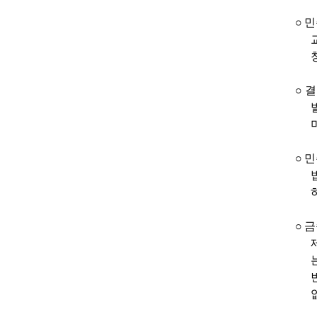
○
민
○
결
○
민
○
금