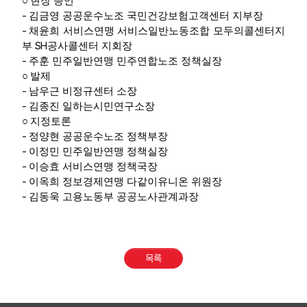
○
현장 증언
-
김금영 공공운수노조 국민건강보험고객센터 지부장
-
채윤희 서비스연맹 서비스일반노동조합 모두의콜센터지
SH
부
공사콜센터 지회장
-
주훈 민주일반연맹 민주연합노조 정책실장
○
발제
-
남우근 비정규센터 소장
-
김종진 일하는시민연구소장
○
지정토론
-
정양현 공공운수노조 정책부장
-
이정민 민주일반연맹 정책실장
-
이승효 서비스연맹 정책국장
-
이옥희 정보경제연맹 다같이유니온 위원장
-
김동욱 고용노동부 공공노사관계과장
목록