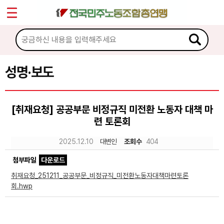
*
Sketchbook5, 스케치북5
마이페이지
소개
<
소식
성명·보도
Sketchbook5, 스케치북5
공지사항
[취재요청] 공공부문 비정규직 미전환 노동자 대책 마
성명·보도
련 토론회
기타 공고
2025.12.10
대변인
조회수
404
노동상담
첨부파일
다운로드
취재요청_251211_공공부문_비정규직_미전환노동자대책마련토론
자료
회.hwp
부설기관