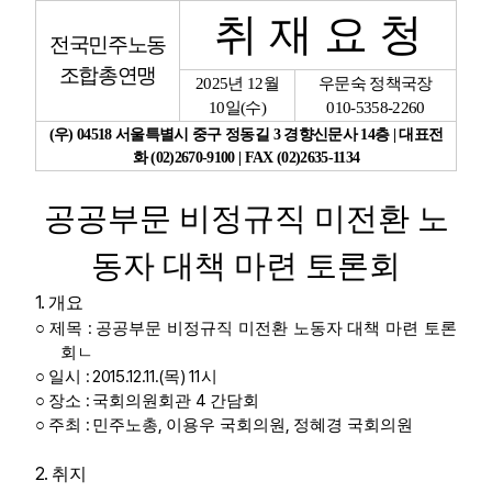
취 재 요 청
전국민주노동
업무
조합총연맹
2025
년
12
월
우문숙 정책국장
10
일
(
수
)
010-5358-2260
(
우
) 04518
서울특별시 중구 정동길
3
경향신문사
14
층
|
대표전
화
(02)2670-9100 | FAX (02)2635-1134
공공부문 비정규직 미전환 노
동자 대책 마련 토론회
1.
개요
:
○
제목
공공부문 비정규직 미전환 노동자 대책 마련 토론
회ㄴ
: 2015.12.11.(
) 11
○
일시
목
시
:
4
○
장소
국회의원회관
간담회
:
,
,
○
주최
민주노총
이용우 국회의원
정혜경 국회의원
2.
취지