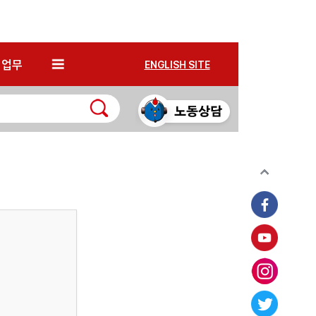
*
업무
ENGLISH SITE