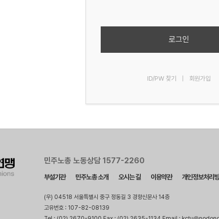
로그인
ID/PW 찾기
|
회원가입
민주노총 노동상담 1577-2260
부설기관
민주노총 소개
오시는 길
이용약관
개인정보처리
(우) 04518 서울특별시 중구 정동길 3 경향신문사 14층
고유번호 : 107-82-08139
Tel : (02) 2670-9100 Fax : (02) 2635-1134 Email : kctu@nodon