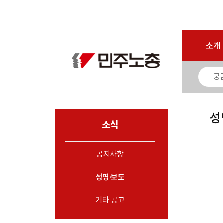
로그인
회원가입
마이페이지
소개
<
소개
소식
- 공지사항
- 성명·보도
- 기타 공고
성
소식
노동상담
공지사항
자료
성명·보도
부설기관
업무
기타 공고