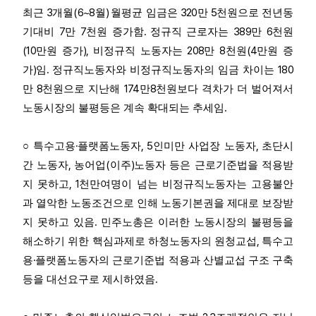
3
(6~8
)
320
5
최근
개월
월
월평균 임금은
만
천원으로 전년동
7
7
.
389
6
기대비
만
천원 증가함
정규직 근로자는
만
천원
(10
),
208
8
(4
만원 증가
비정규직 노동자는
만
천원
만원 증
)
.
180
가
임
정규직노동자와 비정규직노동자의 임금 차이는
8
174
8
만
천원으로 지난해
만
천원보다 격차가 더 벌어져서
.
노동시장의 불평등은 계속 확대되는 추세임
·
, 5
,
○
특수고용
플랫폼노동자
인미만 사업장 노동자
초단시
,
(
)
간 노동자
농어업
이주
노동자 등은 근로기준법을 적용받
, 1
지 못하고
천만여명이 넘는 비정규직노동자는 고용불안
과 열악한 노동조건으로 인해 노동기본권을 제대로 보장받
.
지 못하고 있음
민주노총은 이러한 노동시장의 불평등을
,
해소하기 위한 핵심과제로 하청노동자의 원청교섭
특수고
·
용
플랫폼노동자의 근로기준법 적용과 산별교섭 구조 구축
.
등을 대선요구로 제시하였음