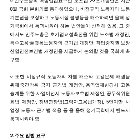
2·3
○
민주노총의 핵심입법요구인 노조법
조개정안은 지난
8
,
월 국회 본회의를 통과하였으나
비정규직 노동자의 노동
기본권을 보장하고 노동시장 불평등을 해소하려면 올해 정
.
기국회에서 통과시켜야 하는 법안들이 산적해 있음
그 중
,
에서도 민주노총은 초기업교섭촉진을 위한 노조법 개정안
·
,
특수고용
플랫폼노동자의 근기법 개정안
작업중지권 보장
산업안전보건법 개정안을 시급하게 논의할 것을 국회에 촉
.
구함
○
또한 비정규직 노동자의 차별 해소와 고용문제 해결을
‘
,
위해
중간착취 금지 근기법 개정안
용역업체변경시 고용
,
승계를 위한 사업이전시 노동자보호법 제정안
공무직위원
,
(
), 5
회법 제정안
정년연장법
고령자고용법개정
인미만 사
업장 노동자 근기법 적용 등 을 올해 정기국회에서 반드시
.
통과시켜야 함
2.
주요 입법 요구