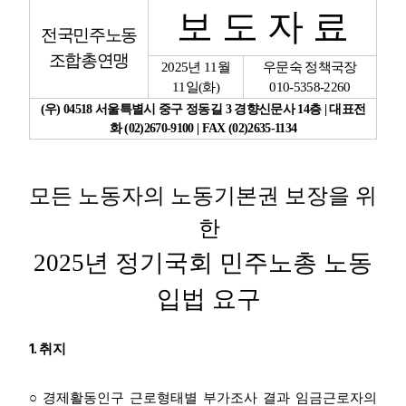
보 도 자 료
전국민주노동
업무
조합총연맹
2025
년
11
월
우문숙 정책국장
11
일
(
화
)
010-5358-2260
(
우
) 04518
서울특별시 중구 정동길
3
경향신문사
14
층
|
대표전
화
(02)2670-9100 | FAX (02)2635-1134
모든 노동자의 노동기본권 보장을 위
한
2025
년 정기국회 민주노총 노동
입법 요구
1.
취지
○
경제활동인구 근로형태별 부가조사 결과 임금근로자의