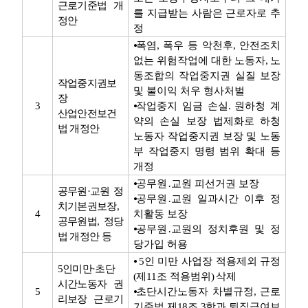
근로기준법 개
를 지급받는 사람은 근로자로 추
정안
정
⦁
폭염
,
폭우 등 악천후
,
안전조치
없는 위험작업에 대한 노동자
,
노
동조합의 작업중지권 실질 보장
작업중지권보
및 불이익 처우 형사처벌
장
3
⦁
작업중지 임금 손실
.
원하청 계
산업안전보건
약의 손실 보장 법제화로 하청
법 개정안
노동자 작업중지권 보장 및 노동
부 작업중지 명령 범위 확대 등
개정
⦁
공무원
․
교원 피선거권 보장
공무원
·
교원 정
⦁
공무원
․
교원 일과시간 이후 정
치기본권보장
,
4
치활동 보장
공무원법
,
정당
⦁
공무원
․
교원의 정치후원 및 정
법 개정안 등
당가입 허용
⦁
5
인 미만 사업장 적용제외 규정
5
인미만
·
초단
(
제
11
조 적용범위
)
삭제
시간노동자 권
5
⦁
초단시간노동자 차별규정
,
근로
리보장 근로기
기준법 제
18
조
3
항과 퇴직급여보