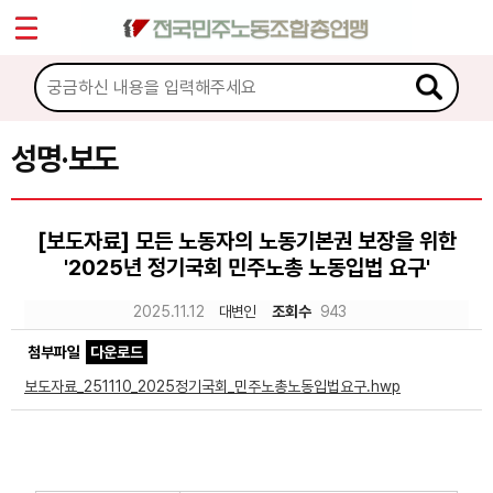
*
Sketchbook5, 스케치북5
마이페이지
소개
<
소식
성명·보도
Sketchbook5, 스케치북5
공지사항
[보도자료] 모든 노동자의 노동기본권 보장을 위한
성명·보도
'2025년 정기국회 민주노총 노동입법 요구'
기타 공고
2025.11.12
대변인
조회수
943
노동상담
첨부파일
다운로드
보도자료_251110_2025정기국회_민주노총노동입법요구.hwp
자료
부설기관