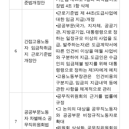
준법개정안
장법
4
조
1
항 삭제
⦁
근로기준법 제
44
조
(
도급사업에
대한 임금 지급
)
개정
⦁
공공부문
(
국가
,
지자체
,
공공기
관
,
지방공기업
,
대통령령으로 정
하는 일정규모 이상의 사업을 도
간접고용노동
급
,
발주하는자
)
은 도급계약서에
자 임금착취금
6
따른 인건비 이상을 매월 사업비
지 근로기준법
와 구분하여 지급
,
도급인은 수급
개정안
인의 임금체불 방지를 위해 대통
령령으로 정하는 제
3
자에게 예치
⦁
고용노동부장관은 인건비용의
구분지급
,
임금의 지급내역 등에
관한 사항을 체계적으로 관리
⦁
공무직위원회의 근거를 법률에
규정
⦁
그 논의의 대상을 공무직노동자
공공부문노동
와 공공부문 비정규직노동자로
자 차별해소 공
7
확대
무직위원회법
⦁
위원회 상설화
,
공무직위원회의