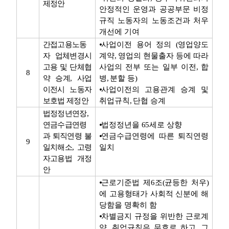
제정안
안정적인 운영과 공공부문 비정
규직 노동자의 노동조건과 처우
개선에 기여
간접고용노동
⦁
사업이전 용어 정의
(
영업양도
자 업체변경시
계약
,
영업의 현물출자 등에 따라
고용 및 단체협
사업의 전부 또는 일부 이전
,
합
8
약 승계
,
사업
병
,
분할 등
)
이전시 노동자
⦁
사업이전의 고용관계 승계 및
보호법 제정안
취업규칙
,
단협 승계
법정정년연장
,
연금수급연령
⦁
법정정년을
65
세로 상향
과 퇴직연령 불
⦁
연금수급연령에 따른 퇴직연령
9
일치해소
,
고령
일치
자고용법 개정
안
⦁
근로기준법 제
6
조
(
균등한 처우
)
에 고용형태가 사회적 신분에 해
당함을 명확히 함
⦁
차별금지 규정을 위반한 근로계
약
,
취업규칙은 무효로 하고
,
그