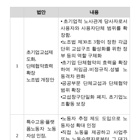
법안
내용
⦁
초기업적 노사관계 당사자로서
사용자와 사용자단체 범위를 확
장함
.
⦁
노조법 제
30
조
3
항이 정한 각급
단위 교섭구조 활성화를 위한 정
초기업교섭제
부 등의 역할 구체화
도화
,
⦁
초기업 단체협약의 효력을 확장
1
단체협약효력
하여 저임금
․
비정규직
․
성별 노
확장
동격차 완화
노조법 개정안
⦁
공공부문 단체교섭과 단체협약
범위 확장
⦁
교섭창구단일화 폐지
,
초기업노
조활동 보장
⦁
노동자 추정 제도 도입으로 노
특수고용
·
플랫
동자성 확대 인정
폼노동자 노동
⦁
직접 노동을 제공하고 사업주
2
자성 인정
,
또는 노동수령자로부터 그 대가