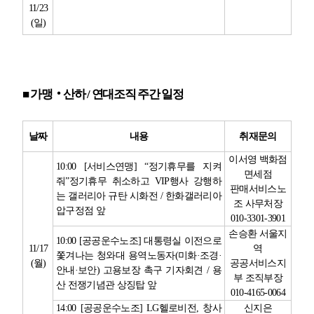
11/23
(
일
)
■
가맹
‧
산하
/
연대조직 주간 일정
날짜
내용
취재문의
이서영 백화점
10:00 [
서비스연맹
] “
정기휴무를 지켜
면세점
줘
”
정기휴무 취소하고
VIP
행사 강행하
판매서비스노
는 갤러리아 규탄 시화전
/
한화갤러리아
조 사무처장
압구정점 앞
010-3301-3901
손승환 서울지
10:00 [
공공운수노조
]
대통령실 이전으로
11/17
역
쫓겨나는 청와대 용역노동자
(
미화
·
조경
·
(
월
)
공공서비스지
안내
·
보안
)
고용보장 촉구 기자회견
/
용
부 조직부장
산 전쟁기념관 상징탑 앞
010-4165-0064
14:00 [
공공운수노조
] LG
헬로비전
,
창사
신지은