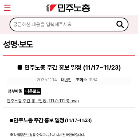
*
Sketchbook5, 스케치북5
마이페이지
소개
<
소식
성명·보도
Sketchbook5, 스케치북5
공지사항
■ 민주노총 주간 홍보 일정 (11/17~11/23)
성명·보도
2025.11.14
대변인
조회수
1164
기타 공고
첨부파일
다운로드
노동상담
민주노총 주간 홍보일정 (1117~1123).hwp
자료
■
민주노총 주간 홍보 일정
(11/17~11/23)
부설기관
※
각 일정은 변경될 수 있으니
,
취재 시 사전 확인 바랍니다
.