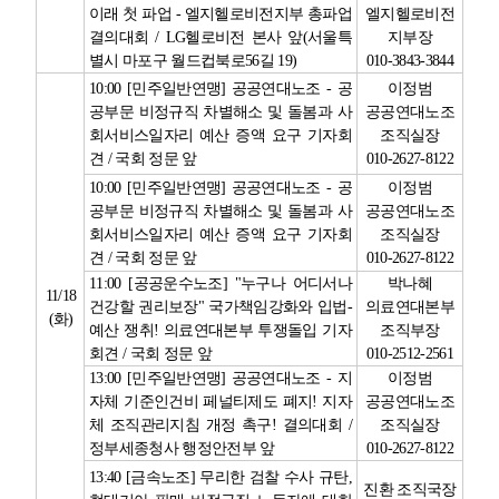
이래 첫 파업
-
엘지헬로비전지부 총파업
엘지헬로비전
결의대회
/ LG
헬로비전 본사 앞
(
서울특
지부장
별시 마포구 월드컵북로
56
길
19)
010-3843-3844
10:00 [
민주일반연맹
]
공공연대노조
-
공
이정범
공부문 비정규직 차별해소 및 돌봄과 사
공공연대노조
회서비스일자리 예산 증액 요구 기자회
조직실장
견
/
국회 정문 앞
010-2627-8122
10:00 [
민주일반연맹
]
공공연대노조
-
공
이정범
공부문 비정규직 차별해소 및 돌봄과 사
공공연대노조
회서비스일자리 예산 증액 요구 기자회
조직실장
견
/
국회 정문 앞
010-2627-8122
11:00 [
공공운수노조
] "
누구나 어디서나
박나혜
11/18
건강할 권리보장
"
국가책임강화와 입법
-
의료연대본부
(
화
)
예산 쟁취
!
의료연대본부 투쟁돌입 기자
조직부장
회견
/
국회 정문 앞
010-2512-2561
13:00 [
민주일반연맹
]
공공연대노조
-
지
이정범
자체 기준인건비 페널티제도 폐지
!
지자
공공연대노조
체 조직관리지침 개정 촉구
!
결의대회
/
조직실장
정부세종청사 행정안전부 앞
010-2627-8122
13:40 [
금속노조
]
무리한 검찰 수사 규탄
,
진환 조직국장