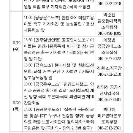
현대기아 판매 비정규직 노동자에 대한
010-2732-2318
원청 책임 촉구 기자회견
/
국회 소통관
박준선
11:00 [
공공운수노조
]
한전
KPS
직접고용
김충현대책위
이행 촉구 기자회견 및 농성돌입
/
용산
조직팀장
대통령실 앞
010-8498-1805
13:30 [
민주일반연맹
]
공공연대노조
/
아
이정범
11/19
이돌봄 민간기관등록제 반대 및 장기근
공공연대노조
(
수
)
속장려금 촉구 기자회견
/
국회의사당 본
조직실장
청 앞 계단
010-2627-8122
13:30 [
금속노조
]
현대제철 및 한화오션
진환 조직국장
원청 교섭 거부 규탄 기자회견
/
서울지
010-2732-2318
방고용노동청 앞
10:00 [
공공운수노조
] "
민간도시철도
,
안
김명진 공공기
전과 공공성 확대의 길로
"
도시철도법 개
관사업국장
선 방향 국회 토론회
/
국회 의원회관 제
10
010-6657-0501
11/20
간담회실
(
목
)
14:00 [
공공운수노조
] "
실종된 공공의료
박나혜
를 찾습니다
"
누구나 건강할 쟁취
!
공공
의료연대본부
의료 확충 노동사회단체 결의대회
/
국회
조직부장
국민은행 앞
(
국회의사당역
2, 3
번 출구
)
010-2512-2561