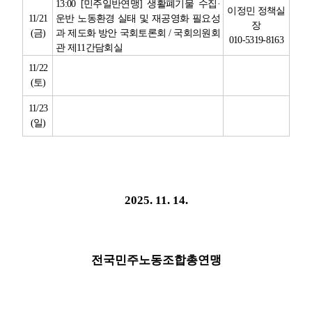
13:00 [
민주일반연맹
]
생활폐기물 수집
·
이정민 정책실
11/21
운반 노동환경 실태 및 재공영화 필요성
장
(
금
)
과 제도화 방안 국회토론회
/
국회의원회
010-5319-8163
관 제
11
간담회실
11/22
(
토
)
11/23
(
일
)
2025. 11. 14.
전국민주노동조합총연맹