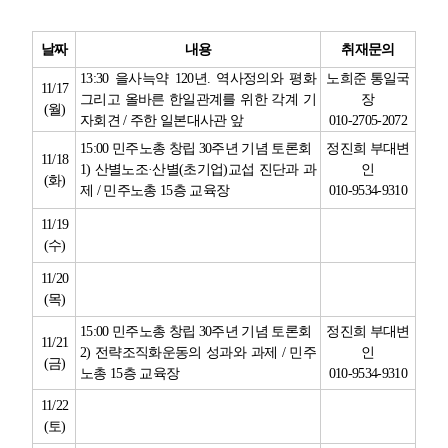
업무
날짜
내용
취재문의
13:30
을사늑약
120
년
.
역사정의와 평화
노희준 통일국
11/17
그리고 올바른 한일관계를 위한 각계 기
장
(
월
)
자회견
/
주한 일본대사관 앞
010-2705-2072
15:00
민주노총 창립
30
주년 기념 토론회
정진희 부대변
11/18
1)
산별노조
·
산별
(
초기업
)
교섭 진단과 과
인
(
화
)
제
/
민주노총
15
층 교육장
010-9534-9310
11/19
(
수
)
11/20
(
목
)
15:00
민주노총 창립
30
주년 기념 토론회
정진희 부대변
11/21
2)
전략조직화운동의 성과와 과제
/
민주
인
(
금
)
노총
15
층 교육장
010-9534-9310
11/22
(
토
)