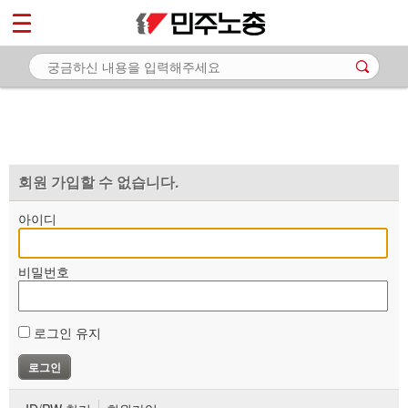
*
마이페이지
소개
<
소식
노동상담
자료
회원 가입할 수 없습니다.
부설기관
아이디
업무
비밀번호
로그인 유지