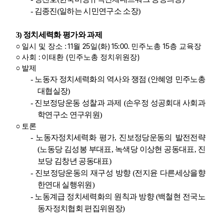
-
김종진
(
일하는 시민연구소 소장
)
3)
정치세력화 평가와 과제
: 11
25
(
) 15:00.
15
○
일시 및 장소
월
일
화
민주노총
층 교육장
:
(
)
○
사회
이태환
민주노총 정치위원장
○
발제
-
노동자 정치세력화의 역사와 쟁점
(
안혜영 민주노총
대협실장
)
-
진보정당운동 성찰과 과제
(
손우정 성공회대 사회과
학연구소 연구위원
)
○
토론
-
노동자정치세력화 평가
,
진보정당운동의 발전전략
(
노동당 김성봉 부대표
,
녹색당 이상현 공동대표
,
진
보당 김창년 공동대표
)
-
진보정당운동의 재구성 방향
(
전지윤 다른세상을향
한연대 실행위원
)
-
노동계급 정치세력화의 원칙과 방향
(
백철현 전국노
동자정치협회 편집위원장
)