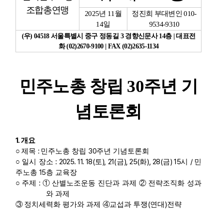
조합총연맹
2025
년
11
월
정진희 부대변인
010-
업무
14
일
9534-9310
(
우
) 04518
서울특별시 중구 정동길
3
경향신문사
14
층
|
대표전
화
(02)2670-9100 | FAX (02)2635-1134
민주노총 창립
30
주년 기
념토론회
1.
개요
:
30
○
제목
민주노총 창립
주년 기념토론회
: 2025. 11. 18(
), 21(
), 25(
), 28(
) 15
/
○
일시 장소
토
금
화
금
시
민
15
주노총
층 교육장
:
○
주제
①
산별노조운동 진단과 과제
②
전략조직화 성과
와 과제
(
)
③
정치세력화 평가와 과제
④
교섭과 투쟁
연대
전략