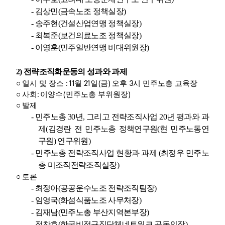
-
김상민
(
금속노조 정책실장
)
-
송주현
(
건설산업연맹 정책실장
)
-
최복준
(
보건의료노조 정책실장
)
-
이영훈
(
민주일반연맹 비대위원장
)
2)
전략조직화운동의 성과와 과제
: 11
21
(
)
3
○
일시 및 장소
월
일
금
오후
시 민주노총 교육장
:
(
)
○
사회
이양수
민주노총 부위원장
○
발제
-
민주노총
30
년
,
그리고 전략조직사업
20
년 평과와 과
제
(
김경란 전 민주노총 정책연구원
(
현 민주노동연
구원
)
연구위원
)
-
민주노총 전략조직사업 현황과 과제
(
최정우 민주노
총 미조직전략조직실장
)
○
토론
-
최정아
(
공공운수노조 전략조직팀장
)
-
임영국
(
화섬식품노조 사무처장
)
-
김재남
(
민주노총 부산지역본부장
)
-
정찬호
(
한국비정규직단체네트워크 공동의장
)