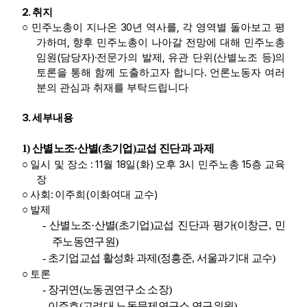
2.
취지
30
,
○
민주노총이 지나온
년 역사를
각 영역별 돌아보고 평
,
가하며
향후 민주노총이 나아갈 전망에 대해 민주노총
(
)·
,
(
)
임원
담당자
전문가의 발제
유관 단위
산별노조 등
의
.
토론을 통해 함께 도출하고자 합니다
언론노동자 여러
분의 관심과 취재를 부탁드립니다
3.
세부내용
1)
산별노조
·
산별
(
초기업
)
교섭 진단과 과제
: 11
18
(
)
3
15
○
일시 및 장소
월
일
화
오후
시 민주노총
층 교육
장
:
(
)
○
사회
이주희
이화여대 교수
○
발제
-
산별노조
·
산별
(
초기업
)
교섭 진단과 평가
(
이창근
,
민
주노동연구원
)
-
초기업교섭 활성화 과제
(
정흥준
,
서울과기대 교수
)
○
토론
-
장귀연
(
노동권연구소 소장
)
-
이주호
(
고려대 노동문제연구소 연구위원
)