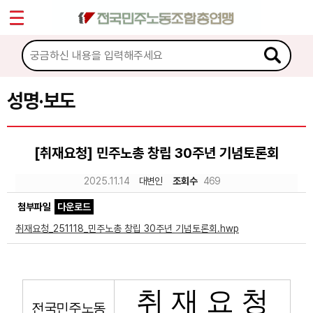
*
Sketchbook5, 스케치북5
마이페이지
소개
<
소식
성명·보도
Sketchbook5, 스케치북5
공지사항
[취재요청] 민주노총 창립 30주년 기념토론회
성명·보도
2025.11.14
대변인
조회수
469
기타 공고
첨부파일
다운로드
노동상담
취재요청_251118_민주노총 창립 30주년 기념토론회.hwp
자료
취 재 요 청
부설기관
전국민주노동