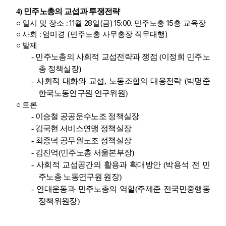
4)
민주노총의 교섭과 투쟁전략
: 11
28
(
) 15:00.
15
○
일시 및 장소
월
일
금
민주노총
층 교육장
:
(
)
○
사회
엄미경
민주노총 사무총장 직무대행
○
발제
-
민주노총의 사회적 교섭전략과 쟁점
(
이정희 민주노
총 정책실장
)
-
사회적 대화와 교섭
,
노동조합의 대응전략
(
박명준
한국노동연구원 연구위원
)
○
토론
-
이승철 공공운수노조 정책실장
-
김국현 서비스연맹 정책실장
-
최종덕 공무원노조 정책실장
-
김진억
(
민주노총 서울본부장
)
-
사회적 교섭공간의 활용과 확대방안
(
박용석 전 민
주노총 노동연구원 원장
)
-
연대운동과 민주노총의 역할
(
주제준 전국민중행동
정책위원장
)