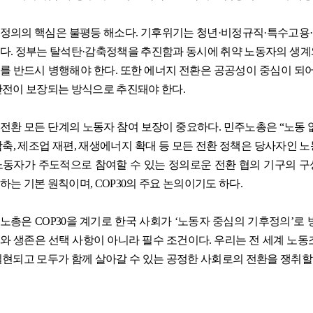
정의의 핵심은 불평등 해소다
.
기후위기는 청년
·
비정규직
·
특수고용
·
다
.
정부는 탈석탄
·
감축정책을 추진함과 동시에 취약 노동자의 생계
를 반드시 병행해야 한다
.
또한 에너지 전환은 공공성이 중심이 되
안전이 보장되는 방식으로 추진돼야 한다
.
전환 모든 단계의 노동자 참여 보장이 중요하다
.
민주노총은
“
노동 
감축
,
제조업 재편
,
재생에너지 확대 등 모든 전환 정책은 당사자인 노
노동자가 주도적으로 참여할 수 있는 정의로운 전환 협의 기구의 
하는 기본 원칙이며
, COP30
의 주요 논의이기도 하다
.
주노총은
COP30
을 계기로 한국 사회가
‘
노동자 중심의 기후정의
’
로 
와 생존은 선택 사항이 아니라 필수 조건이다
.
우리는 전 세계 노동
실현되고 모두가 함께 살아갈 수 있는 공정한 사회로의 전환을 쟁취할