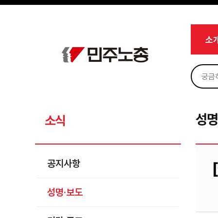
메뉴 건너뛰기
로그인
회원가입
Sketchbook5, 스케치북5
마이페이지
소개
소
<
소식
공지사항
Sketchbook5, 스케치북5
성명·보도
기타 공고
성명
소식
노동상담
자료
공지사항
부설기관
성명·보도
업무