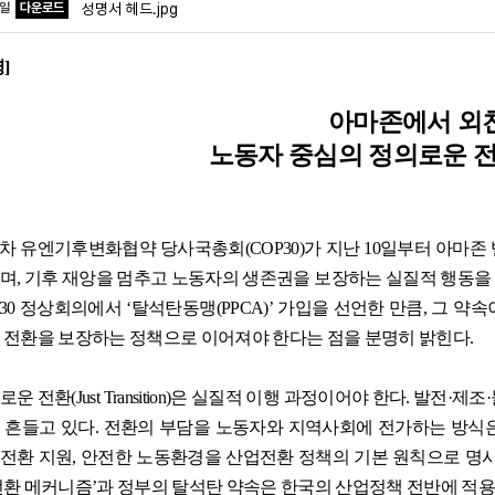
파일
다운로드
성명서 헤드.jpg
명
]
아마존에서 외
노동자 중심의 정의로운 
차 유엔기후변화협약 당사국총회
(COP30)
가 지난
10
일부터 아마존 
며
,
기후 재앙을 멈추고 노동자의 생존권을 보장하는 실질적 행동을
30
정상회의에서
‘
탈석탄동맹
(PPCA)’
가입을 선언한 만큼
,
그 약속
 전환을 보장하는 정책으로 이어져야 한다는 점을 분명히 밝힌다
.
로운 전환
(Just Transition)
은 실질적 이행 과정이어야 한다
.
발전
·
제조
·
 흔들고 있다
.
전환의 부담을 노동자와 지역사회에 전가하는 방식
전환 지원
,
안전한 노동환경을 산업전환 정책의 기본 원칙으로 명
전환 메커니즘
’
과 정부의 탈석탄 약속은 한국의 산업정책 전반에 적