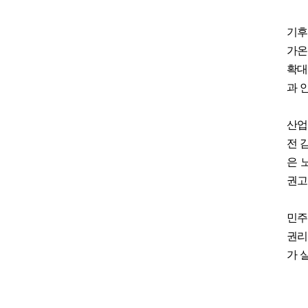
기후
가온
확대
과 
산업
전 
은 
권고
민
권리
가 