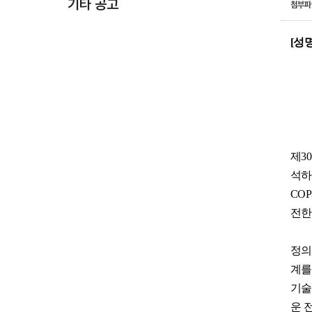
기타 공고
첨부
[
성
제
30
석하
COP
전한
정의
계를
기술
운 