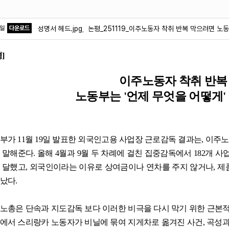
파일
다운로드
성명서 헤드.jpg
논평_251119_이주노동자 착취 반복 막으려면 노동
,
평
]
이주노동자 착취 반복
노동부는
'
언제 무엇을 어떻게
'
동부가
11
월
19
일 발표한 외국인고용 사업장 근로감독 결과는
,
이주노
 말해준다
.
올해
4
월과
9
월 두 차례에 걸친 집중감독에서
182
개 사
 달했고
,
외국인이라는 이유로 상여금이나 연차를 주지 않거나
,
제
났다
.
노총은 단속과 지도감독 보다 이러한 비극을 다시 막기 위한 근본
에서 스리랑카 노동자가 비닐에 묶여 지게차로 옮겨진 사건
,
곡성과