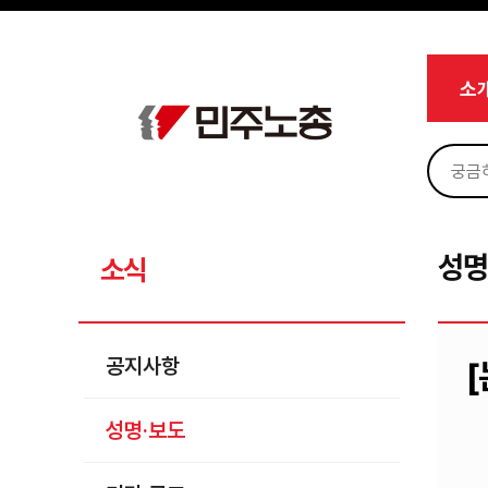
메뉴 건너뛰기
로그인
회원가입
Sketchbook5, 스케치북5
마이페이지
소개
소
<
소식
공지사항
Sketchbook5, 스케치북5
성명·보도
기타 공고
성명
소식
노동상담
자료
공지사항
부설기관
성명·보도
업무