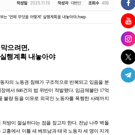
작성일
2025.11.19
작성자
대변인
조회수
498
부는 '언제 무엇을 어떻게' 실행계획을 내놓아야.hwp
 막으려면
,
실행계획 내놓아야
동자의 노동권 침해가 구조적으로 반복되고 있음을 분
업장에서
846
건의 법 위반이 적발됐다
.
임금체불만
17
억
품 불량 등을 이유로 외국인 노동자를 폭행한 사례까지
적 처방이 절실하다는 점을 짚고자 한다
.
전남 나주 벽돌
 고흥에서 이틀 새 베트남과 태국 노동자 세 명이 지게