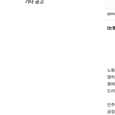
기타 공고
첨부
[
논
노
명히
원에
드러
민주
공장