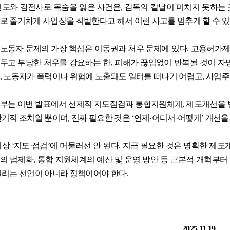
전도와 감전사로 목숨을 잃은 사건은
,
감독의 칼날이 미치지 못하는
로 줄기차게 사업장을 적발한다고 해서 이런 사고를 멈추게 할 수 
노동자 문제의 가장 핵심은 이동권과 처우 문제에 있다
.
고용허가제
두고 부당한 처우를 강요하는 한
,
피해가 끊임없이 반복될 것이 자
,
노동자가 폭력이나 위험에 노출돼도 일터를 떠나기 어렵고
,
사업주
부는 이번 발표에서 선제적 지도점검과 통합지원체계
,
제도개선을 
단기적 조치일 뿐이며
,
진짜 필요한 것은
‘
언제
·
어디서
·
어떻게
’
개선을
이상
‘
지도
·
점검
’
에 머물러선 안 된다
.
지금 필요한 것은 명확한 제도
의 법제화
,
통합 지원체계의 예산 및 운영 방안 등 근본적 개혁부
권리는 선언이 아니라 정책이어야 한다
.
2025.11.19.