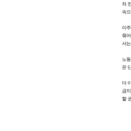
차 
속으
이주
묶어
서는
노동
은 
더 
금지
할 