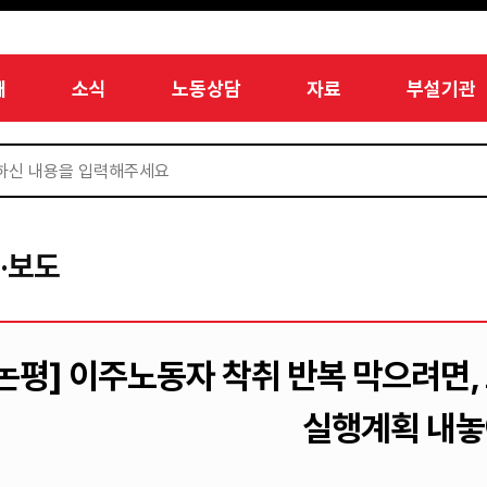
개
소식
노동상담
자료
부설기관
·보도
[논평] 이주노동자 착취 반복 막으려면,
실행계획 내