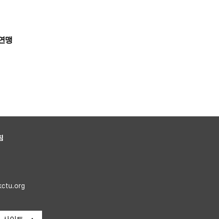
연맹
침
kctu.org