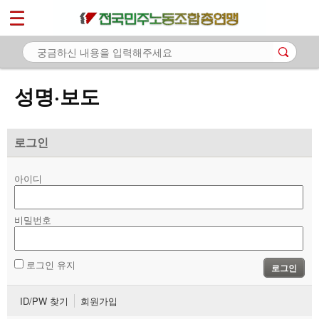
*
마이페이지
소개
<
소식
성명·보도
- 공지사항
- 성명·보도
로그인
- 기타 공고
아이디
노동상담
비밀번호
자료
부설기관
로그인 유지
로그인
업무
ID/PW 찾기
회원가입