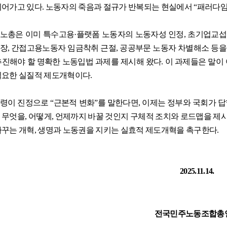
이어가고 있다
.
노동자의 죽음과 절규가 반복되는 현실에서
“
패러다임
노총은 이미 특수고용
·
플랫폼 노동자의 노동자성 인정
,
초기업교섭
장
,
간접고용노동자 임금착취 근절
,
공공부문 노동자 차별해소 등을
추진해야 할 명확한 노동입법 과제를 제시해 왔다
.
이 과제들은 말이
필요한 실질적 제도개혁이다
.
령이 진정으로
“
근본적 변화
”
를 말한다면
,
이제는 정부와 국회가 답
 무엇을
,
어떻게
,
언제까지 바꿀 것인지 구체적 조치와 로드맵을 제
바꾸는 개혁
,
생명과 노동권을 지키는 실효적 제도개혁을 촉구한다
.
2025.11.14.
전국민주노동조합총