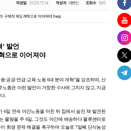
작성일
2025.11.14
작성자
대변인
조회수
595
아니라 구체적 제도개혁으로 이어져야.hwp
혁
’
발언
개혁으로 이어져야
금융
·
공공
·
연금
·
교육
·
노동
6
대 분야 개혁
”
을 강조하며
,
산
주노총은 이런 발언이 거창한 수사에 그치지 않고
,
지금
한다
.
가
6
일 연속 야간노동을 마친 뒤 집에서 숨진 채 발견된
는 물량을 주
6
일
,
그것도 야간에 배송하다 물류센터로
이 회생 문제 해결을 촉구하며 오늘로
7
일째 단식농성