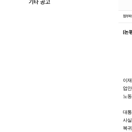
기타 공고
첨부
[
논
이재
업안
노동
대
사실
복귀