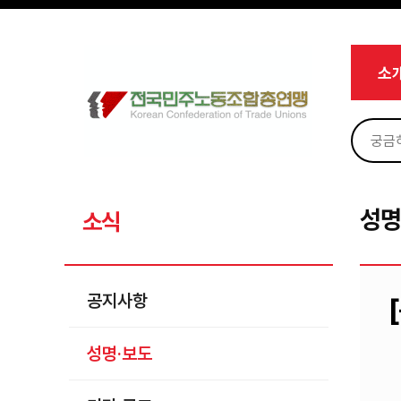
메뉴 건너뛰기
로그인
회원가입
Sketchbook5, 스케치북5
마이페이지
소개
소
<
소식
공지사항
Sketchbook5, 스케치북5
성명·보도
기타 공고
성명
소식
노동상담
자료
공지사항
부설기관
성명·보도
업무