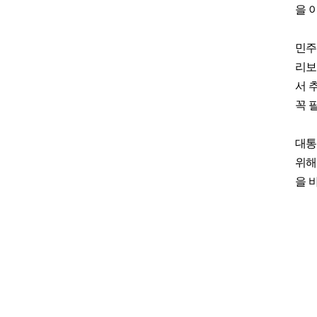
을 
민주
리보
서 
꼭 
대통
위해
을 