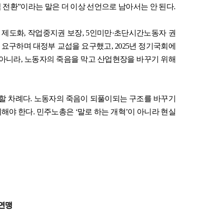
 전환
”
이라는 말은 더 이상 선언으로 남아서는 안 된다
.
 제도화
,
작업중지권 보장
, 5
인미만
·
초단시간노동자 권
 요구하며 대정부 교섭을 요구했고
, 2025
년 정기국회에
 아니라
,
노동자의 죽음을 막고 산업현장을 바꾸기 위해
할 차례다
.
노동자의 죽음이 되풀이되는 구조를 바꾸기
시해야 한다
.
민주노총은
‘
말로 하는 개혁
’
이 아니라 현실
연맹