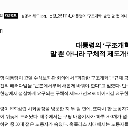
파일
다운로드
성명서 헤드.jpg
논평_251114_대통령의 ‘구조개혁’ 발언 말 뿐 
,
평
]
대통령의
‘
구조개
말 뿐 아니라 구체적 제도
명 대통령이
13
일 수석보좌관 회의에서
“
과감한 구조개혁
”, “
규제
·
전의 패러다임을
“
근본에서부터 새롭게 바꿔야 한다
”
고 말했다
.
민
현장에서 절실하게 요구되는 구체적 제도개선으로 이어지길 요구
통령이
SPC
삼립 시화공장을 방문한 지 두 달 만에
,
또다시 한 노동자
이 뒤늦게 드러났다
.
제주에서는 쿠팡 배송기사가 하루
300
개가 넘
하던 중
30
대 젊은 노동자가 숨졌다
.
홈플러스 사태에서는 노동자들