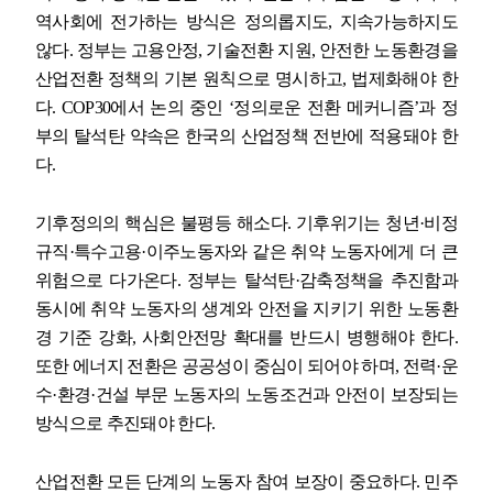
역사회에 전가하는 방식은 정의롭지도
,
지속가능하지도
않다
.
정부는 고용안정
,
기술전환 지원
,
안전한 노동환경을
산업전환 정책의 기본 원칙으로 명시하고
,
법제화해야 한
다
. COP30
에서 논의 중인
‘
정의로운 전환 메커니즘
’
과 정
부의 탈석탄 약속은 한국의 산업정책 전반에 적용돼야 한
다
.
기후정의의 핵심은 불평등 해소다
.
기후위기는 청년
·
비정
규직
·
특수고용
·
이주노동자와 같은 취약 노동자에게 더 큰
위험으로 다가온다
.
정부는 탈석탄
·
감축정책을 추진함과
동시에 취약 노동자의 생계와 안전을 지키기 위한 노동환
경 기준 강화
,
사회안전망 확대를 반드시 병행해야 한다
.
또한 에너지 전환은 공공성이 중심이 되어야 하며
,
전력
·
운
수
·
환경
·
건설 부문 노동자의 노동조건과 안전이 보장되는
방식으로 추진돼야 한다
.
산업전환 모든 단계의 노동자 참여 보장이 중요하다
.
민주