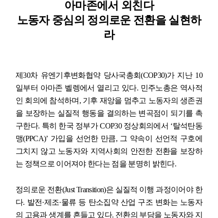
아마존에서 외친다
노동자 중심의 정의로운 전환을 실현하
업무
라
제
30
차 유엔기후변화협약 당사국총회
(COP30)
가 지난
10
일부터 아마존 벨렝에서 열리고 있다
.
민주노총은 역사적
인 회의에 참석하며
,
기후 재앙을 멈추고 노동자의 생존권
을 보장하는 실질적 행동을 결의하는 변곡점이 되기를 촉
구한다
.
특히 한국 정부가
COP30
정상회의에서
‘
탈석탄동
맹
(PPCA)’
가입을 선언한 만큼
,
그 약속이 선언적 구호에
그치지 않고 노동자와 지역사회의 안전한 전환을 보장하
는 정책으로 이어져야 한다는 점을 분명히 밝힌다
.
정의로운 전환
(Just Transition)
은 실질적 이행 과정이어야 한
다
.
발전
·
제조
·
물류 등 탄소집약 산업 구조 변화는 노동자
의 고용과 생계를 흔들고 있다
.
전환의 부담을 노동자와 지