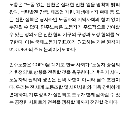
노총은
“
노동 없는 전환은 실패한 전환
”
임을 명확히 밝혀
왔다
.
석탄발전 감축
,
제조업 재편
,
재생에너지 확대 등 모
든 전환 정책은 당사자인 노동자와 지역사회의 참여 없이
추진될 수 없다
.
민주노총은 노동자가 주도적으로 참여할
수 있는 정의로운 전환 협의 기구의 구성과 노정 협의를 요
구한다
.
이는 국제노동기구
(ILO)
가 권고하는 기본 원칙이
며
, COP30
의 주요 논의이기도 하다
.
민주노총은
COP30
을 계기로 한국 사회가
‘
노동자 중심의
기후정의
’
로 방향을 전환할 것을 촉구한다
.
기후위기 시대
,
노동자의 권리와 생존은 선택 사항이 아니라 필수 조건이
다
.
우리는 전 세계 노동조합 및 시민사회와 더욱 강력하게
연대하여
,
기후 정의가 실현되고 모두가 함께 살아갈 수 있
는 공정한 사회로의 전환을 쟁취할 때까지 전진할 것이다
.