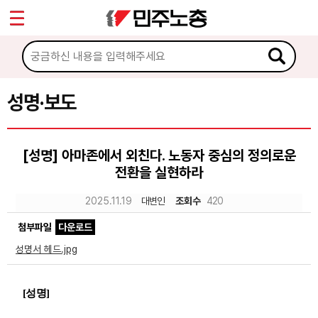
*
Sketchbook5, 스케치북5
마이페이지
소개
<
소식
성명·보도
Sketchbook5, 스케치북5
공지사항
[성명] 아마존에서 외친다. 노동자 중심의 정의로운
성명·보도
전환을 실현하라
기타 공고
2025.11.19
대변인
조회수
420
노동상담
첨부파일
다운로드
성명서 헤드.jpg
자료
[
성명
]
부설기관