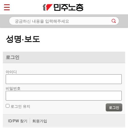
*
마이페이지
소개
<
소식
성명·보도
- 공지사항
- 성명·보도
로그인
- 기타 공고
아이디
노동상담
비밀번호
자료
부설기관
로그인 유지
로그인
업무
ID/PW 찾기
회원가입