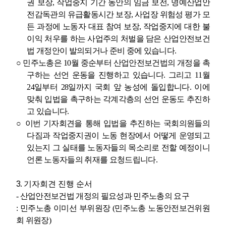
권 보장
,
작업중지 기간 동안의 임금 보전
,
명예산업안
전감독관의 유급활동시간 보장
,
사업장 위험성 평가 모
든 과정에 노동자 대표 참여 보장
,
작업중지에 대한 불
이익 처우를 하는 사업주의 처벌을 담은 산업안전보건
법 개정안이 발의되거나 준비 중에 있습니다
.
○
민주노총은
10
월 중순부터 산업안전보건법의 개정을 촉
구하는 선언 운동을 진행하고 있습니다
.
그리고
11
월
24
일부터
28
일까지 국회 앞 농성에 돌입합니다
.
이에
맞춰 입법을 촉구하는 각계각층의 선언 운동도 추진하
고 있습니다
.
○
이번 기자회견을 통해 입법을 추진하는 국회의원들의
다짐과 작업중지권이 노동 현장에서 어떻게 운영되고
있는지 그 실태를 노동자들의 목소리로 전할 예정이니
언론 노동자들의 취재를 요청드립니다
.
3.
기자회견 진행 순서
-
산업안전보건법 개정의 필요성과 민주노총의 요구
:
민주노총 이미선 부위원장
(
민주노총 노동안전보건위원
회 위원장
)