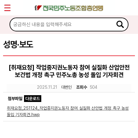
*
Sketchbook5, 스케치북5
마이페이지
소개
<
소식
성명·보도
Sketchbook5, 스케치북5
공지사항
[취재요청] 작업중지권노동자 참여 실질화 산업안전
성명·보도
보건법 개정 촉구 민주노총 농성 돌입 기자회견
기타 공고
2025.11.21
대변인
조회수
504
노동상담
첨부파일
다운로드
취재요청_251124_작업중지권노동자 참여 실질화 산안법 개정 촉구 농성
자료
돌입 기자회견.hwp
부설기관