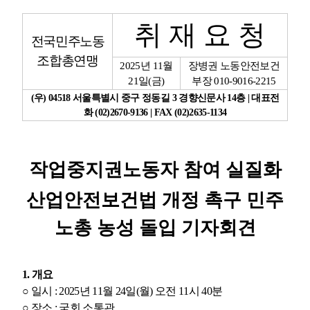
취 재 요 청
업무
전국민주노동
조합총연맹
2025
년
11
월
장병권 노동안전보건
21
일
(
금
)
부장
010-9016-2215
(
우
) 04518
서울특별시 중구 정동길
3
경향신문사
14
층
|
대표전
화
(02)2670-9136 | FAX (02)2635-1134
작업중지권노동자 참여 실질화
산업안전보건법 개정 촉구 민주
노총 농성 돌입 기자회견
1.
개요
○
일시
: 2025
년
11
월
24
일
(
월
)
오전
11
시
40
분
○
장소
:
국회 소통관