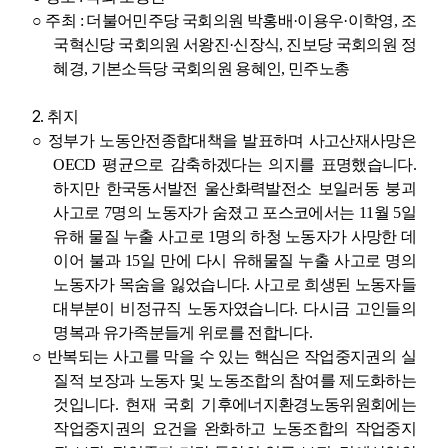
○
주최
:
더불어민주당 국회의원 박홍배
·
이용우
·
이학영
,
조
국혁신당 국회의원 서왕진
·
신장식
,
진보당 국회의원 정
혜경
,
기본소득당 국회의원 용혜인
,
민주노총
2.
취지
○
정부가 노동안전종합대책을 발표하며 사고산재사망은
OECD
평균으로 감축하겠다는 의지를 표명했습니다
.
하지만 한국동서발전 울산화력발전소 보일러동 붕괴
사고로
7
명의 노동자가 숨졌고 포스코에서는
11
월
5
일
유해 물질 누출 사고로
1
명의 하청 노동자가 사망한 데
이어 불과
15
일 만에 다시 유해물질 누출 사고로 명의
노동자가 목숨을 잃었습니다
.
사고로 희생된 노동자들
대부분이 비정규직 노동자였습니다
.
다시금 고인들의
명복과 유가족분들게 위로를 전합니다
.
○
반복되는 사고를 막을 수 있는 핵심은 작업중지권의 실
질적 보장과 노동자 및 노동조합의 참여를 제도화하는
것입니다
.
현재 국회 기후에너지환경노동위원회에는
작업중지권의 요건을 완화하고 노동조합의 작업중지