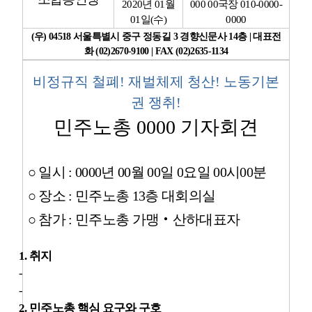
2020
년
01
월
000 00
국장
010-0000-
01
일
(
수
)
0000
업무
(
우
) 04518
서울특별시 중구 정동길
3
경향신문사
14
층
|
대표전
화
(02)2670-9100 | FAX (02)2635-1134
비정규직 철폐
!
재벌체제 청산
!
노동기본
권 쟁취
!
민주노총
0000
기자회견
○
일시
: 0000
년
00
월
00
일
0
요일
00
시
00
분
○
장소
:
민주노총
13
층 대회의실
○
참가
:
민주노총 가맹
‧
산하대표자
1.
취지
-
-
2.
민주노총 핵심 요구와 구호