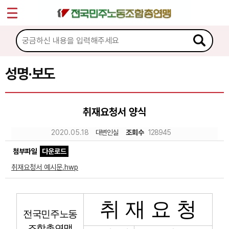
*
Sketchbook5, 스케치북5
마이페이지
소개
<
소식
성명·보도
Sketchbook5, 스케치북5
공지사항
취재요청서 양식
성명·보도
2020.05.18
대변인실
조회수
128945
기타 공고
첨부파일
다운로드
노동상담
취재요청서 예시문.hwp
자료
취 재 요 청
전국민주노동
부설기관
조합총연맹