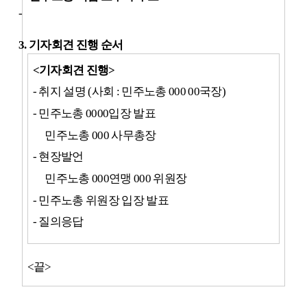
-
3.
기자회견 진행 순서
<
기자회견 진행
>
-
취지 설명
(
사회
:
민주노총
000 00
국장
)
-
민주노총
0000
입장 발표
민주노총
000
사무총장
-
현장발언
민주노총
000
연맹
000
위원장
-
민주노총 위원장 입장 발표
-
질의응답
<
끝
>