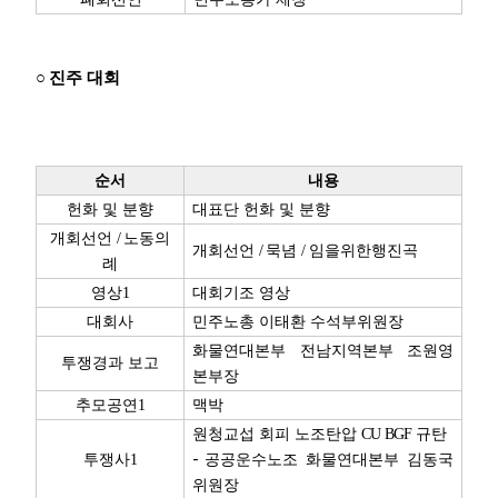
○
진주 대회
순서
내용
헌화 및 분향
대표단 헌화 및 분향
개회선언
/
노동의
개회선언
/
묵념
/
임을위한행진곡
례
영상
1
대회기조 영상
대회사
민주노총 이태환 수석부위원장
화물연대본부 전남지역본부 조원영
투쟁경과 보고
본부장
추모공연
1
맥박
원청교섭 회피 노조탄압
CU BGF
규탄
-
투쟁사
1
공공운수노조 화물연대본부 김동국
위원장