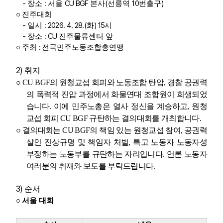
-
:
CU BGF
(
10
)
장소
서울
본사
선릉역
번출구
○
진주대회
-
: 2026. 4. 28.(
) 15
일시
화
시
-
: CU
장소
진주물류센터 앞
:
○
주최
전국민주노동조합총연맹
2)
취지
○
CU BGF
의 원청교섭 회피와 노동조합 탄압
,
경찰 공권력
의 폭력적 진압 과정에서 화물연대 조합원이 희생되었
습니다
.
이에 민주노총은 열사 정신을 계승하고
,
원청
교섭 회피
CU BGF
규탄하는 결의대회를 개최합니다
.
○
결의대회는
CU BGF
의 책임 있는 원청교섭 참여
,
공권력
살인 진상규명 및 책임자 처벌
,
특고 노동자 노동자성
부정하는 노동부를 규탄하는 자리입니다
.
언론 노동자
여러분의 취재와 보도를 부탁드립니다
.
3)
순서
○
서울 대회