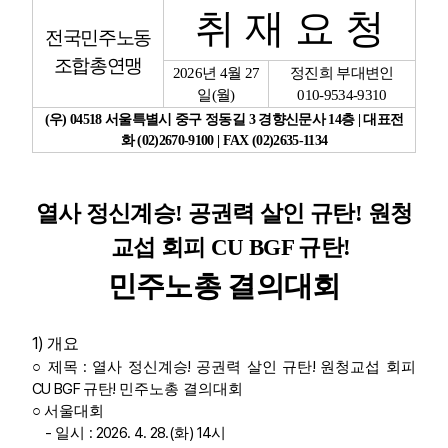
취 재 요 청
전국민주노동
업무
조합총연맹
2026
년
4
월
27
정진희 부대변인
일
(
월
)
010-9534-9310
(
우
) 04518
서울특별시 중구 정동길
3
경향신문사
14
층
|
대표전
화
(02)2670-9100 | FAX (02)2635-1134
열사 정신계승
!
공권력 살인 규탄
!
원청
교섭 회피
CU BGF
규탄
!
민주노총 결의대회
1)
개요
:
!
!
○
제목
열사 정신계승
공권력 살인 규탄
원청교섭 회피
CU BGF
!
규탄
민주노총 결의대회
○
서울대회
-
: 2026. 4. 28.(
) 14
일시
화
시