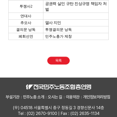
공권력 살인 규탄 진상규명 책임자 처
투쟁사
2
벌
연대사
열사 지인
추모사
결의문 낭독
투쟁결의문 낭독
폐회선언
민주노총가 제창
목록
부설기관
민주노총 소개
오시는 길
이용약관
개인정보처리방침
(우) 04518 서울특별시 중구 정동길 3 경향신문사 14층
Tel : (02) 2670-9100 | Fax : (02) 2635-1134