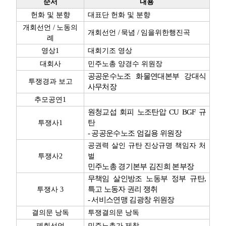
순서
내용
헌화 및 분향
대표단 헌화 및 분향
개회선언
/
노동의
개회선언
/
묵념
/
임을위한행진곡
례
영상
1
대회기조 영상
대회사
민주노총 양경수 위원장
공공운수노조 화물연대본부 강대식
투쟁경과 보고
사무처장
추모공연
1
원청교섭 회피 노조탄압
CU BGF
규
탄
투쟁사
1
-
공공운수노조 엄길용 위원장
공권력 살인 규탄 진상규명 책임자 처
투쟁사
2
벌
민주노총 경기본부 김진희 본부장
무책임 살인방조 노동부 정부 규탄
,
특고 노동자 권리 쟁취
투쟁사
3
-
서비스연맹 김광창 위원장
결의문 낭독
투쟁결의문 낭독
폐회선언
민주노총가 제창