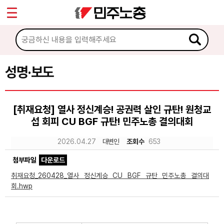
*
Sketchbook5, 스케치북5
마이페이지
소개
<
소식
성명·보도
Sketchbook5, 스케치북5
공지사항
[취재요청] 열사 정신계승! 공권력 살인 규탄! 원청교
성명·보도
섭 회피 CU BGF 규탄! 민주노총 결의대회
기타 공고
2026.04.27
대변인
조회수
653
노동상담
첨부파일
다운로드
취재요청_260428_열사 정신계승 CU BGF 규탄 민주노총 결의대
자료
회.hwp
부설기관