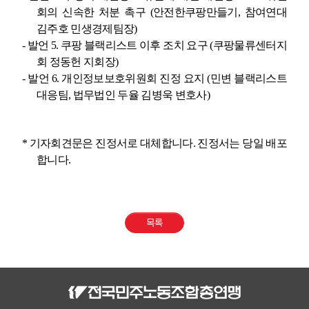
회의 신속한 처분 촉구
(
안전한쿠팡만들기
,
참여연대
김주호 민생경제팀장
)
-
발언
5.
쿠팡 블랙리스트 이후 조치 요구
(
쿠팡물류센터지
회 정동헌 지회장
)
-
발언
6.
개인정보보호위원회 진정 요지
(
민변 블랙리스트
대응팀
,
법무법인 두율 김병욱 변호사
)
*
기자회견문은 진정서로 대체합니다
.
진정서는 당일 배포
합니다
.
목록