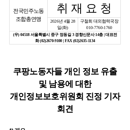
취 재 요 청
전국민주노동
업무
조합총연맹
2026
년
4
월
28
구철회 대외협력국장
일
(
화
)
010-7760-1760
(
우
) 04518
서울특별시 중구 정동길
3
경향신문사
14
층
|
대표전
화
(02)2670-9100 | FAX (02)2635-1134
쿠팡노동자들 개인 정보 유출
및 남용에 대한
개인정보보호위원회 진정 기자
회견