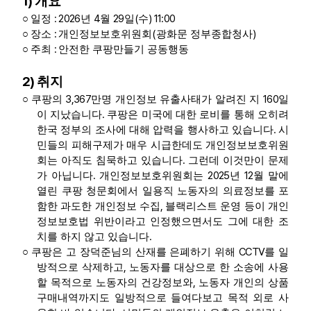
1)
개요
: 2026
4
29
(
) 11:00
○
일정
년
월
일
수
:
(
)
○
장소
개인정보보호위원회
광화문 정부종합청사
:
○
주최
안전한 쿠팡만들기 공동행동
2)
취지
3,367
160
○
쿠팡의
만명 개인정보 유출사태가 알려진 지
일
.
이 지났습니다
쿠팡은 미국에 대한 로비를 통해 오히려
.
한국 정부의 조사에 대해 압력을 행사하고 있습니다
시
민들의 피해구제가 매우 시급한데도 개인정보보호위원
.
회는 아직도 침묵하고 있습니다
그런데 이것만이 문제
.
2025
12
가 아닙니다
개인정보보호위원회는
년
월 말에
열린 쿠팡 청문회에서 일용직 노동자의 의료정보를 포
,
함한 과도한 개인정보 수집
블랙리스트 운영 등이 개인
정보보호법 위반이라고 인정했으면서도 그에 대한 조
.
치를 하지 않고 있습니다
CCTV
○
쿠팡은 고 장덕준님의 산재를 은폐하기 위해
를 일
,
방적으로 삭제하고
노동자를 대상으로 한 소송에 사용
,
할 목적으로 노동자의 건강정보와
노동자 개인의 상품
구매내역까지도 일방적으로 들여다보고 목적 외로 사