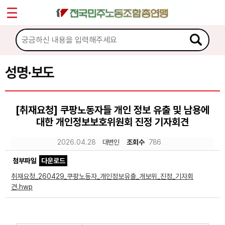
*
Sketchbook5, 스케치북5
마이페이지
소개
<
소식
성명·보도
Sketchbook5, 스케치북5
공지사항
[취재요청] 쿠팡노동자들 개인 정보 유출 및 남용에
성명·보도
대한 개인정보보호위원회 진정 기자회견
기타 공고
2026.04.28
대변인
조회수
786
노동상담
첨부파일
다운로드
취재요청_260429_쿠팡노동자_개인정보유출_개보위_진정_기자회
자료
견.hwp
부설기관