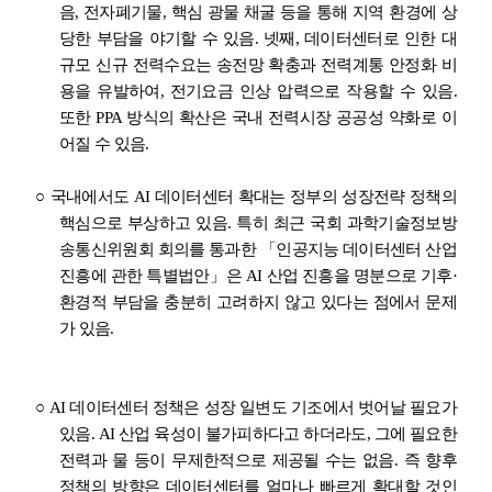
음
,
전자폐기물
,
핵심 광물 채굴 등을 통해 지역 환경에 상
당한 부담을 야기할 수 있음
.
넷째
,
데이터센터로 인한 대
규모 신규 전력수요는 송전망 확충과 전력계통 안정화 비
용을 유발하여
,
전기요금 인상 압력으로 작용할 수 있음
.
또한
PPA
방식의 확산은 국내 전력시장 공공성 약화로 이
어질 수 있음
.
○
국내에서도
AI
데이터센터 확대는 정부의 성장전략 정책의
핵심으로 부상하고 있음
.
특히 최근 국회 과학기술정보방
송통신위원회 회의를 통과한
「
인공지능 데이터센터 산업
진흥에 관한 특별법안
」
은
AI
산업 진흥을 명분으로 기후
·
환경적 부담을 충분히 고려하지 않고 있다는 점에서 문제
가 있음
.
○
AI
데이터센터 정책은 성장 일변도 기조에서 벗어날 필요가
있음
. AI
산업 육성이 불가피하다고 하더라도
,
그에 필요한
전력과 물 등이 무제한적으로 제공될 수는 없음
.
즉 향후
정책의 방향은 데이터센터를 얼마나 빠르게 확대할 것인