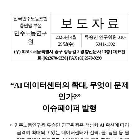
업무
전국민주노동조합
보 도 자 료
총연맹 부설
민주노동연구
2026
년
4
월
류승민 연구위원
010-
원
29
일
(
수
)
5341-1392
(
우
) 04518
서울특별시 중구 정동길
3
경향신문사
13
층
|
대표전
화
(02)2670-9220 | FAX (02)2670-9299
“AI
데이터센터의 확대
,
무엇이 문제
인가
?”
이슈페이퍼 발행
○
민주노동연구원 류승민 연구위원은 생성형
AI
확산에 따라
급격히 확대되고 있는 데이터센터가 전력
,
물
,
광물 등 물