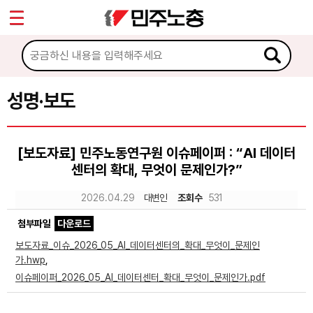
*
Sketchbook5, 스케치북5
마이페이지
소개
<
소식
성명·보도
Sketchbook5, 스케치북5
공지사항
[보도자료] 민주노동연구원 이슈페이퍼 : “AI 데이터
성명·보도
센터의 확대, 무엇이 문제인가?”
기타 공고
2026.04.29
대변인
조회수
531
노동상담
첨부파일
다운로드
보도자료_이슈_2026_05_AI_데이터센터의_확대_무엇이_문제인
자료
가.hwp
,
이슈페이퍼_2026_05_AI_데이터센터_확대_무엇이_문제인가.pdf
부설기관