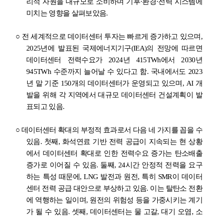
리적 자원을 대규모로 소비하며 기후
·
환경
·
전력 시스템에
미치는 영향을 살펴보았음
.
○
전 세계적으로 데이터센터 투자는 빠르게 증가하고 있으며
,
2025
년에 발표된 국제에너지기구
(IEA)
의 전망에 따르면
데이터센터 전력수요가
2024
년
415TWh
에서
2030
년
945TWh
수준까지 늘어날 수 있다고 함
.
국내에서도
2023
년 말 기준
150
개의 데이터센터가 운영되고 있으며
, AI
개
발을 위해 각 지역에서 대규모 데이터센터 건설계획이 발
표되고 있음
.
○
데이터센터 확대의 부정적 효과로서 다음 네 가지를 꼽을 수
있음
.
첫째
,
화석연료 기반 전력 공급이 지속되는 현 상황
에서 데이터센터 확대로 인한 전력수요 증가는 탄소배출
증가로 이어질 수 있음
.
둘째
, 24
시간 안정적 전력을 요구
하는 특성 때문에
, LNG
발전과 원전
,
특히
SMR
이 데이터
센터 전력 공급 대안으로 부상하고 있음
.
이는 탈탄소 전환
에 역행하는 일이며
,
원전의 위험성 등을 가중시키는 계기
가 될 수 있음
.
셋째
,
데이터센터는 물 고갈
,
대기 오염
,
소