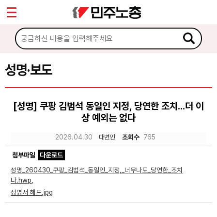
*
Sketchbook5, 스케치북5
마이페이지
소개
<
소식
성명·보도
Sketchbook5, 스케치북5
공지사항
[성명] 쿠팡 김범석 동일인 지정, 당연한 조치...더 이
성명·보도
상 예외는 없다
기타 공고
2026.04.30
대변인
조회수
765
노동상담
첨부파일
다운로드
성명_260430_쿠팡_김범석_동일인_지정,_너무나도_당연한_조치
자료
다.hwp
,
성명서 헤드.jpg
부설기관