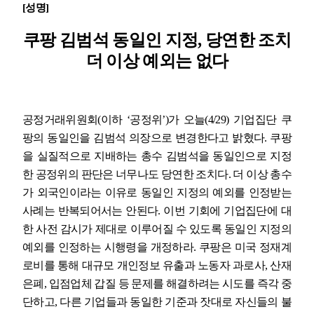
[
성명
]
업무
쿠팡 김범석 동일인 지정
,
당연한 조치
더 이상 예외는 없다
공정거래위원회
(
이하
‘
공정위
’)
가 오늘
(4/29)
기업집단 쿠
팡의 동일인을 김범석 의장으로 변경한다고 밝혔다
.
쿠팡
을 실질적으로 지배하는 총수 김범석을 동일인으로 지정
한 공정위의 판단은 너무나도 당연한 조치다
.
더 이상 총수
가 외국인이라는 이유로 동일인 지정의 예외를 인정받는
사례는 반복되어서는 안된다
.
이번 기회에 기업집단에 대
한 사전 감시가 제대로 이루어질 수 있도록 동일인 지정의
예외를 인정하는 시행령을 개정하라
.
쿠팡은 미국 정재계
로비를 통해 대규모 개인정보 유출과 노동자 과로사
,
산재
은폐
,
입점업체 갑질 등 문제를 해결하려는 시도를 즉각 중
단하고
,
다른 기업들과 동일한 기준과 잣대로 자신들의 불