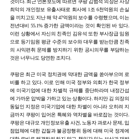
것이다
.
최근 언론보도에 따르면 쿠팡 김범석 의장은 사상
최악의 개인정보 유출사태로 회사에
1
조
6
천억원의 손실
을 끼치고도 지난 해 약
47
억원의 보수를 수령했으며
,
이는
전년대비
55.1%
증가한 금액이라는 것이 확인된 바 있다
.
이런 상황에서 자신의 친족인 김유석 또한 부사장급 임원
으로 등기임원 평균 수준의 보수와 대우를 받는만큼 친족
의 사익편취 문제를 방지하기 위한 공시의무를 부담하는
것은 너무나도 당연한 조치다
.
쿠팡은 최근 미국 정치권에 막대한 금액을 쏟아부으며 로
비를 하고 있다
.
이로 인해 미국 정부와 의회가 한국 정부
에 미국기업에 대한 차별적 규제를 중단하라며 내정간섭
에 가까운 압박을 가하고 있는 상황이다
.
하지만 김 의장의
동일인 지정은 미국기업에 대한 차별이 아니라 오히려 지
금까지 쿠팡이 입어온 특혜와 역차별을 바로잡는 것이다
.
쿠팡은 대규모 개인정보유출 사건
,
노동자 과로사 문제
,
입
점업체에 대한 갑질과 불공정행위 등에 대해 미국 정계에
대한 로비로 해결하려 하지 말고
,
책임감 있는 보상과 재발