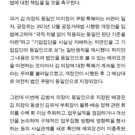
법에 대한 책임을 질 것을 촉구한다
.
과거 김 의장의 동일인 미지정이 쿠팡 특혜라는 비판이 일
자
,
공정위는
2023
년
12
월 공정거래법 시행령 개정안을 입
법예고하며
“
국적 차별 없이 적용되는 동일인 판단 기준을
마련
”
하고
“
기업집단을 사실상 지배하는 자연인을 그 기
업집단의 동일인으로 보
”
는 일반원칙을 제시했다
.
하지만
그 내용은 오히려 법인을 동일인으로 볼 수 있는 예외요건
을 마련하는 것이어서 김 의장에 대한 특혜가 계속될 것이
라는 우려를 불러일으켰고
,
개정안이 시행된 후 그 예상대
로 여전히 법인 쿠팡이 동일인으로 지정되었다
.
그런데 이번에 김범석 의장이 동일인으로 지정된 배경은
김 의장의 동생인 김유석 부회장이 물류
·
배송 정책 관련 회
의를 수백 회 이상 주최하고
,
업무실적을 점검하거나 개선
안을 논의하며 구체적인 업무집행 방향에 영향력을 행사
하는 등의 사실관계를 새로 확인해 예외요건이 미충족된