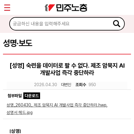
*
Sketchbook5, 스케치북5
마이페이지
소개
<
소식
성명·보도
Sketchbook5, 스케치북5
공지사항
[성명] 숙련을 데이터로 팔 수 없다. 제조 암묵지 AI
성명·보도
개발사업 즉각 중단하라
기타 공고
2026.04.30
대변인
조회수
950
노동상담
첨부파일
다운로드
성명_260430_ 제조 암묵지 AI 개발사업 즉각 중단하라.hwp
,
자료
성명서 헤드.jpg
부설기관
[
성명
]