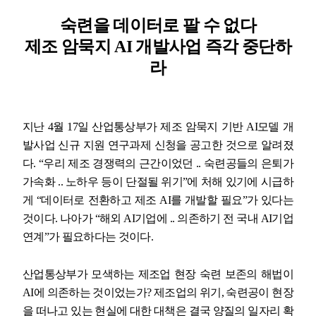
숙련을 데이터로 팔 수 없다
업무
제조 암묵지
AI
개발사업 즉각 중단하
라
지난
4
월
17
일 산업통상부가 제조 암묵지 기반
AI
모델 개
발사업 신규 지원 연구과제 신청을 공고한 것으로 알려졌
다
. “
우리 제조 경쟁력의 근간이었던
..
숙련공들의 은퇴가
가속화
..
노하우 등이 단절될 위기
”
에 처해 있기에 시급하
게
“
데이터로 전환하고 제조
AI
를 개발할 필요
”
가 있다는
것이다
.
나아가
“
해외
AI
기업에
..
의존하기 전 국내
AI
기업
연계
”
가 필요하다는 것이다
.
산업통상부가 모색하는 제조업 현장 숙련 보존의 해법이
AI
에 의존하는 것이었는가
?
제조업의 위기
,
숙련공이 현장
을 떠나고 있는 현실에 대한 대책은 결국 양질의 일자리 확