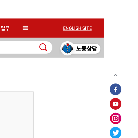
*
업무
ENGLISH SITE