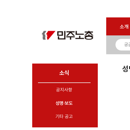
로그인
회원가입
마이페이지
소개
<
소개
소식
- 공지사항
- 성명·보도
- 기타 공고
성
소식
노동상담
공지사항
자료
성명·보도
부설기관
업무
기타 공고