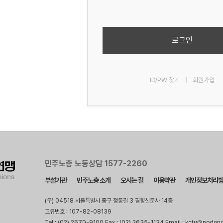
로그인
ID/PW 찾기
|
회원가입
민주노총 노동상담 1577-2260
부설기관
민주노총 소개
오시는 길
이용약관
개인정보처리
(우) 04518 서울특별시 중구 정동길 3 경향신문사 14층
고유번호 : 107-82-08139
Tel : (02) 2670-9100 Fax : (02) 2635-1134 Email : kctu@nodon