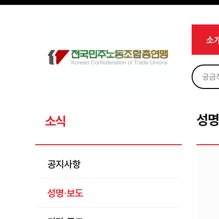
메뉴 건너뛰기
로그인
회원가입
Sketchbook5, 스케치북5
마이페이지
소개
소
<
소식
공지사항
Sketchbook5, 스케치북5
성명·보도
기타 공고
성명
소식
노동상담
자료
공지사항
부설기관
성명·보도
업무