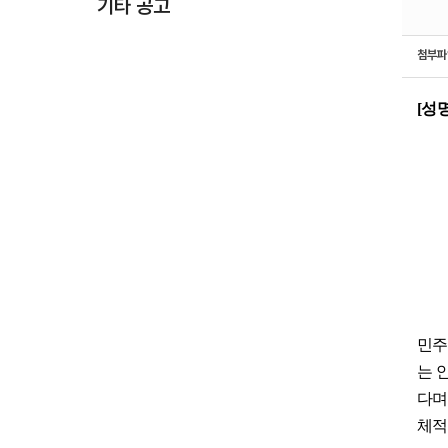
기타 공고
첨부
[
성
민
는 
다며
체적