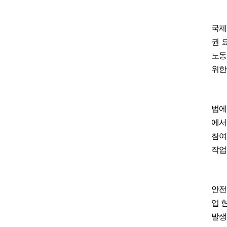
국제
권 
노동
위한
법
에서
참여
작업
안전
업 
발생