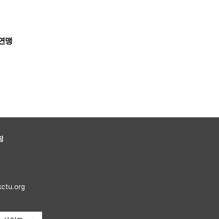
연맹
침
kctu.org