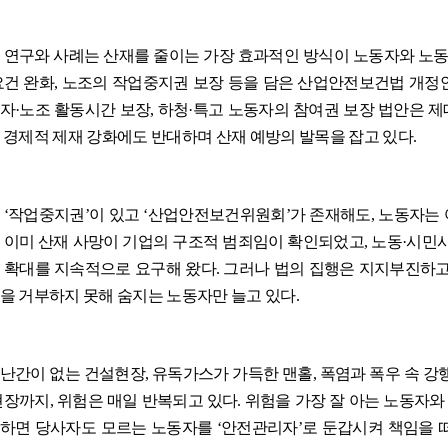
 연구와 사례는 산재를 줄이는 가장 효과적인 방식이 노동자와 노
요건 완화
,
노조의 작업중지권 보장 등을 담은 산업안전보건법 개정
자
·
노조 활동시간 보장
,
하청
·
특고 노동자의 참여권 보장 법안은 제
 경제적 제재 강화에도 반대하며 산재 예방의 발목을 잡고 있다
.
에
‘
작업중지권
’
이 있고
‘
산업안전보건위원회
’
가 존재해도
,
노동자는 
 이미 산재 사망이 기업의 구조적 범죄임이 확인되었고
,
노동
·
시민사
 확대를 지속적으로 요구해 왔다
.
그러나 법의 집행은 지지부진하
을 거부하지 못해 숨지는 노동자만 늘고 있다
.
난간이 없는 건설현장
,
유독가스가 가득한 맨홀
,
폭염과 폭우 속 강
현장까지
,
위험은 매일 반복되고 있다
.
위험을 가장 잘 아는 노동자
하면 당사자도 모르는 노동자를
‘
안전관리자
’
로 둔갑시켜 책임을 