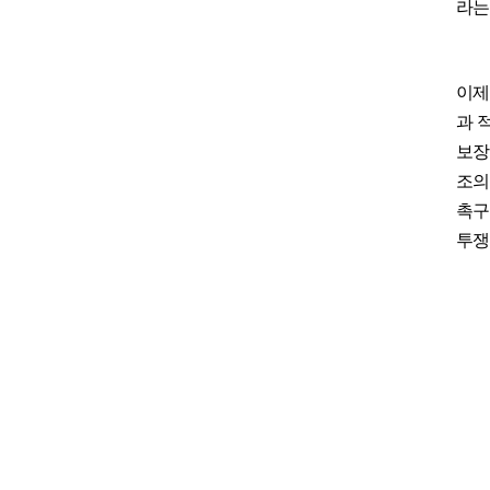
라는
이제
과 
보장
조의
촉구
투쟁