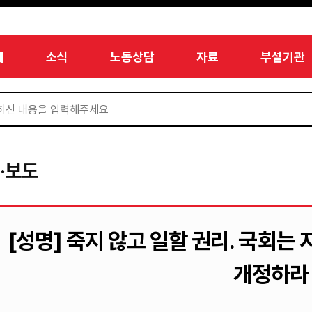
개
소식
노동상담
자료
부설기관
·보도
[성명] 죽지 않고 일할 권리. 국회
개정하라