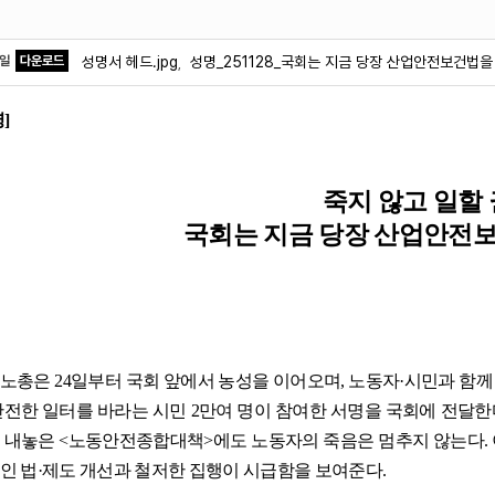
파일
다운로드
성명서 헤드.jpg
성명_251128_국회는 지금 당장 산업안전보건법을
,
명
]
죽지 않고 일할
국회는 지금 당장 산업안전
주노총은
24
일부터 국회 앞에서 농성을 이어오며
,
노동자
·
시민과 함
안전한 일터를 바라는 시민
2
만여 명이 참여한 서명을 국회에 전달한
 내놓은
<
노동안전종합대책
>
에도 노동자의 죽음은 멈추지 않는다
.
인 법
·
제도 개선과 철저한 집행이 시급함을 보여준다
.