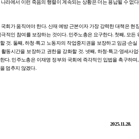
 나라에서 이런 죽음의 행렬이 계속되는 상황은 더는 용납될 수 없다
 국회가 움직여야 한다
.
산재 예방 근본이자 가장 강력한 대책은 현
적극적인 참여를 보장하는 것이다
.
민주노총은 요구한다
.
첫째
,
모든 
할 것
.
둘째
,
하청
·
특고 노동자의 작업중지권을 보장하고 임금
·
손실
 활동시간을 보장하고 권한을 강화할 것
.
넷째
,
하청
·
특고
·
영세사업
한다
.
민주노총은 이재명 정부와 국회에 즉각적인 입법을 촉구하며
을 멈추지 않겠다
.
2025.11.28.