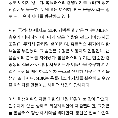
동도 보이지 않는다
.
홈플러스의 경영위기를 초래한 장본
인임에도 불구하고
, MBK
는 여전히
‘
펀드 운용자
’
라는 명
분 뒤에 숨어 사태를 방관하고 있다
.
지난 국정감사에서도
MBK
김병주 회장은
“
나는
MBK
의
총수가 아니다
”
라며
“
내가 맡은 역할은 펀드레이징
(
자금
조달
)
과 투자처 관리일 뿐
”
이라며
,
홈플러스 위기에 대한
책임을 부인했다
.
그 발언은 수많은 노동자와 입점업체
,
납
품업체의 분노를 자아냈다
.
홈플러스의 위기는 단순한 경
영상의 실패가 아니다
.
사모펀드가 이윤만을 추구하며 기
업의 자산을 매각하고
,
임차 구조로 전환해 재무적 이익을
챙긴 결과이다
. MBK
는 홈플러스의 가치를 훼손하고 수많
은 피해자를 만들어낸 사회적 책임의 당사자다
.
이제 회생계획안 제출 기한인
11
월
10
일이 눈 앞에 닥쳤다
.
인수자가 없는 상태로 회생계획안이 제출된다면
,
그것은
곧 홈플러스 청산의 시작을 의미한다
.
청산은 전국
10
만여