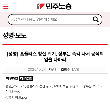
*
Sketchbook5, 스케치북5
마이페이지
소개
<
소식
성명·보도
Sketchbook5, 스케치북5
공지사항
[성명] 홈플러스 청산 위기, 정부는 즉각 나서 공적책
성명·보도
임을 다하라
기타 공고
2025.10.24
대변인
조회수
1778
노동상담
첨부파일
다운로드
성명_251024_홈플러스 청산 위기, MBK 책임 규명하고 정부는 즉각 나
자료
서라.hwp
,
성명서 헤드.jpg
부설기관