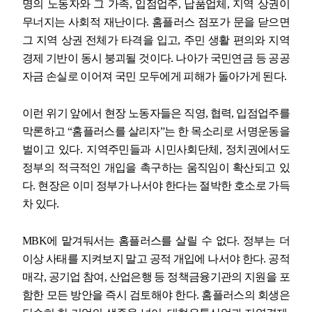
명의 노동자와 그 가족
,
입점업주
,
납품업체
,
지역 상권이
무너지는 사회적 재난이다
.
홈플러스 점포가 문을 닫으면
그 지역 상권 전체가 타격을 입고
,
주민 생활 편의와 지역
경제 기반이 동시 붕괴될 것이다
.
나아가 국민연금 등 공공
자금 손실로 이어져 국민 모두에게 피해가 돌아가게 된다
.
이런 위기 앞에서 현장 노동자들은 직영
,
협력
,
입점업주를
막론하고
“
홈플러스를 살리자
”
는 한 목소리로 서명운동을
벌이고 있다
.
지역주민들과 시민사회단체
,
정치권에서도
정부의 적극적인 개입을 촉구하는 움직임이 확산되고 있
다
.
현장은 이미 정부가 나서야 한다는 절박한 호소로 가득
차 있다
.
MBK
에 맡겨둬서는 홈플러스를 살릴 수 없다
.
정부는 더
이상 사태를 지켜보지 말고 공적 개입에 나서야 한다
.
공적
매각
,
공기업 참여
,
산업은행 등 정책금융기관의 지원을 포
함한 모든 방안을 즉시 검토해야 한다
.
홈플러스의 회생은