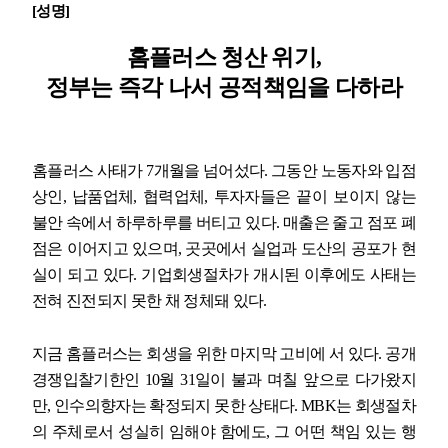
[
성명
]
업무
홈플러스 청산 위기
,
정부는 즉각 나서 공적책임을 다하라
홈플러스 사태가
7
개월을 넘어섰다
.
그동안 노동자와 입점
상인
,
납품업체
,
협력업체
,
투자자들은 끝이 보이지 않는
불안 속에서 하루하루를 버티고 있다
.
매출은 줄고 점포 폐
점은 이어지고 있으며
,
곳곳에서 실업과 도산의 공포가 현
실이 되고 있다
.
기업회생절차가 개시된 이후에도 사태는
전혀 진전되지 못한 채 정체돼 있다
.
지금 홈플러스는 회생을 위한 마지막 고비에 서 있다
.
공개
경쟁입찰기한인
10
월
31
일이 불과 며칠 앞으로 다가왔지
만
,
인수의향자는 확정되지 못한 상태다
. MBK
는 회생절차
의 주체로서 성실히 임해야 함에도
,
그 어떤 책임 있는 행