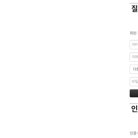
질
회원 
인
인증 