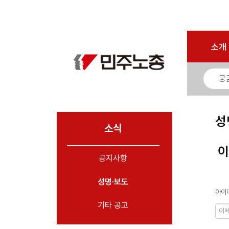
로그인
회원가입
마이페이지
소개
<
소개
소식
- 공지사항
- 성명·보도
- 기타 공고
성
소식
노동상담
이
공지사항
자료
성명·보도
부설기관
아이디
업무
기타 공고