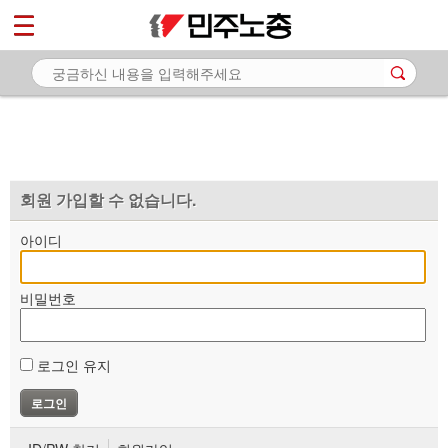
*
마이페이지
소개
<
소식
노동상담
자료
회원 가입할 수 없습니다.
부설기관
아이디
업무
비밀번호
로그인 유지