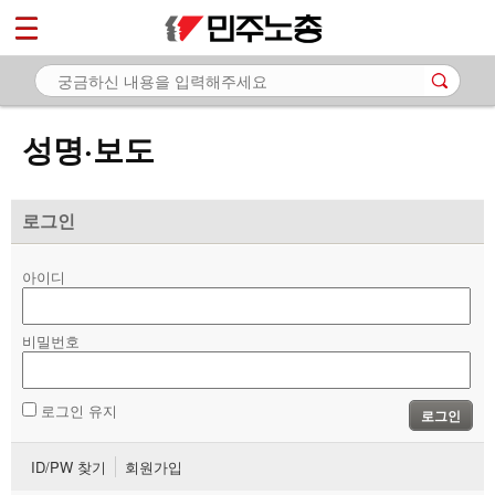
*
마이페이지
소개
<
소식
성명·보도
- 공지사항
- 성명·보도
로그인
- 기타 공고
아이디
노동상담
비밀번호
자료
부설기관
로그인 유지
로그인
업무
ID/PW 찾기
회원가입