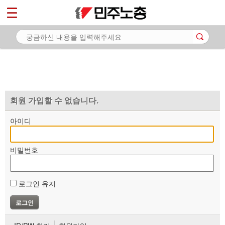
*
마이페이지
소개
<
소식
노동상담
자료
회원 가입할 수 없습니다.
부설기관
아이디
업무
비밀번호
로그인 유지