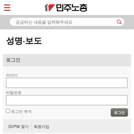
*
마이페이지
소개
<
소식
성명·보도
- 공지사항
- 성명·보도
로그인
- 기타 공고
아이디
노동상담
비밀번호
자료
부설기관
로그인 유지
로그인
업무
ID/PW 찾기
회원가입