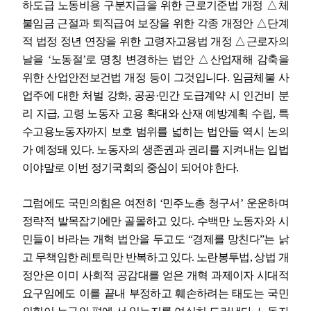
하도급 노동비용 구분지급을 위한 근로기준법 개정
△
체
불임금 근절과 퇴직급여 보장을 위한 각종 개정안
△
단계
적 법정 정년 연장을 위한 고령자고용법 개정
△
근로자의
날을
‘
노동절
’
로 명칭 변경하는 법안
△
산업재해 감축을
위한 산업안전보건법 개정 등이 그것입니다
.
임금체불 사
업주에 대한 처벌 강화
,
공공
·
민간 도급계약 시 인건비 분
리 지급
,
고령 노동자 고용 확대와 산재 예방계획 수립
,
특
수고용노동자까지 보호 범위를 넓히는 법안들 역시 논의
가 예정돼 있다
.
노동자의 생존권과 권리를 지켜내는 입법
이야말로 이번 정기국회의 중심이 되어야 한다
.
그럼에도 국민의힘은 여전히
‘
민주노총 청구서
’
운운하며
정략적 발목잡기에만 골몰하고 있다
.
수백만 노동자와 시
민들이 바라는 개혁 법안을 두고도
“
경제를 망친다
”
는 낡
고 무책임한 레토릭만 반복하고 있다
.
노란봉투법
,
상법 개
정안은 이미 사회적 공감대를 얻은 개혁 과제이자 시대적
요구임에도 이를 끝내 부정하고 훼손하려는 태도는 국민