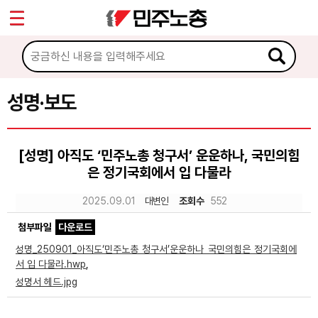
*
Sketchbook5, 스케치북5
마이페이지
소개
<
소식
성명·보도
Sketchbook5, 스케치북5
공지사항
[성명] 아직도 ‘민주노총 청구서’ 운운하나, 국민의힘
성명·보도
은 정기국회에서 입 다물라
기타 공고
2025.09.01
대변인
조회수
552
노동상담
첨부파일
다운로드
성명_250901_아직도‘민주노총 청구서’운운하나 국민의힘은 정기국회에
자료
서 입 다물라.hwp
,
성명서 헤드.jpg
부설기관