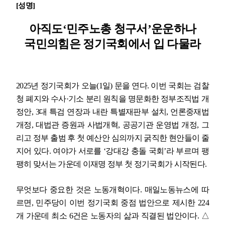
[
성명
]
업무
아직도
‘
민주노총 청구서
’
운운하나
국민의힘은 정기국회에서 입 다물라
2025
년 정기국회가 오늘
(1
일
)
문을 연다
.
이번 국회는 검찰
청 폐지와 수사
·
기소 분리 원칙을 명문화한 정부조직법 개
정안
, 3
대 특검 연장과 내란 특별재판부 설치
,
언론중재법
개정
,
대법관 증원과 사법개혁
,
공공기관 운영법 개정
,
그
리고 정부 출범 후 첫 예산안 심의까지 굵직한 현안들이 줄
지어 있다
.
여야가 서로를
‘
강대강 충돌 국회
’
라 부르며 팽
팽히 맞서는 가운데 이재명 정부 첫 정기국회가 시작된다
.
무엇보다 중요한 것은 노동개혁이다
.
매일노동뉴스에 따
르면
,
민주당이 이번 정기국회 중점 법안으로 제시한
224
개 가운데 최소
6
건은 노동자의 삶과 직결된 법안이다
.
△