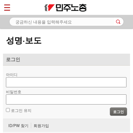
*
마이페이지
소개
<
소식
성명·보도
- 공지사항
- 성명·보도
로그인
- 기타 공고
아이디
노동상담
비밀번호
자료
부설기관
로그인 유지
로그인
업무
ID/PW 찾기
회원가입