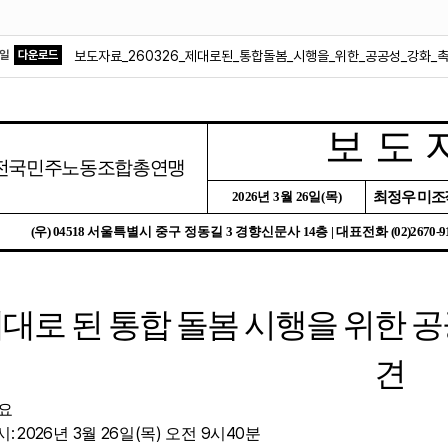
파일
다운로드
보도자료_260326_제대로된_통합돌봄_시행을_위한_공공성_강화_
보 도 
전국민주노동조합총연맹
2026
년
3
월
26
일
(
목
)
최정우 미
(
우
) 04518
서울특별시 중구 정동길
3
경향신문사
14
층
|
대표전화
(02)2670-9
대로 된 통합 돌봄 시행을 위한 
견
요
: 2026
3
26
(
)
9
40
시
년
월
일
목
오전
시
분