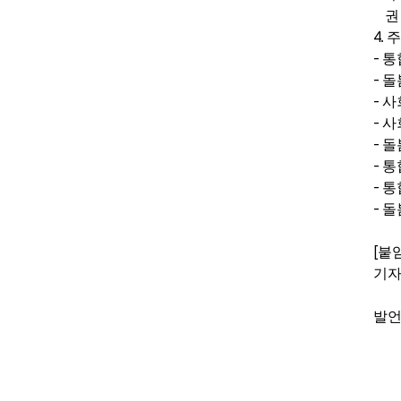
권
4.
주
-
통
-
돌
-
사
-
사
-
돌
-
통
-
통
-
돌
[
붙
기
발