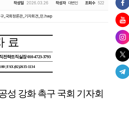
작성일
2026.03.26
작성자
대변인
조회수
522
촉구_국회정론관_기자회견_민.hwp
자 료
조직전략조직실장
010-4723-3793
100 | FAX (02)2635-1134
공공성 강화 촉구 국회 기자회