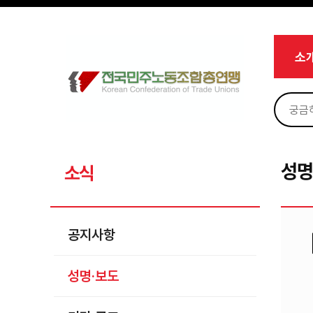
메뉴 건너뛰기
로그인
회원가입
Sketchbook5, 스케치북5
마이페이지
소개
소
<
소식
공지사항
Sketchbook5, 스케치북5
성명·보도
기타 공고
성명
소식
노동상담
자료
공지사항
부설기관
성명·보도
업무