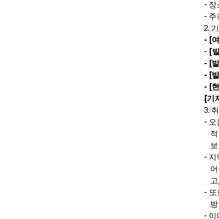
-
장
-
주
2.
기
- [
여
-
[
- [
- [
- [
현
[
기
3.
취
-
오
적
보
-
지
어
고
-
또
방
-
이