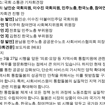
:
소
국회 소통관 기자회견장
:
,
,
,
,
최
남인순 국회의원
이수진 국회의원
민주노총
한국노총
참여
자회견 진행 안
]
.
는 발언
남인순
이수진 더불어민주당 국회의원
1]
발언
이주하 참여연대 사회복지위원회 위원장
2]
발언
전호일 민주노총 부위원장
3]
발언
김현진 한국노총 부위원장
]
장 발언
윤남용 민주노총 공공운수노조 사회서비스협의회 의장
]
(
)
자회견문
보도자료
배포
지
3
27
‘
·
는
월
일 시행을 앞둔
의료
요양 등 지역사회 통합지원에 관한
.
 책무를 명문화했다는 점에서 큰 의미가 있습니다
하지만 현재 
,
를 통한 공공성 강화보다
단순히 서비스의 가시적인 양적 확대에
역사회 통합돌봄의 성공적인 안착을 위해서는 이를 뒷받침할 구
.
,
야 합니다
특히
사회서비스원이 통합돌봄의 실질적인 지역 거점
,
.
관련 지원을 확대해야 합니다
한 통합돌봄 체계 내 모든 정책 논의 과정에 노동조합의 실질
.
안도 수립되어야 합니다
돌봄은 시장의 상품이 아니라 국가가 
,
,
에 민주노총
한국노총
참여연대는 법 시행을 앞두고 국가와 지