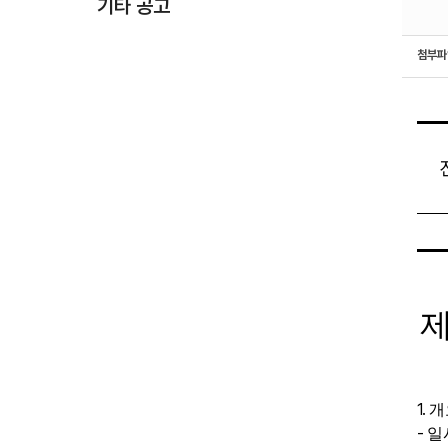
기타 공고
첨부
제
1.
개
-
일