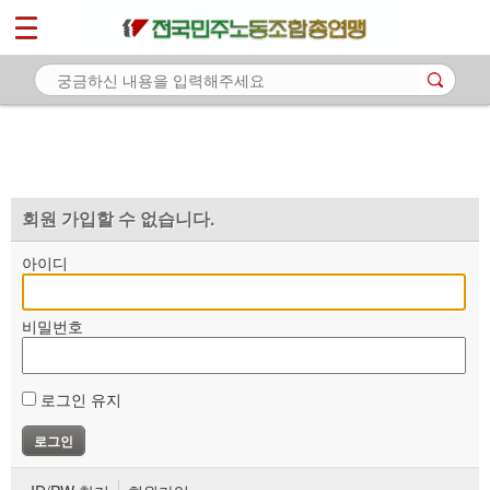
*
마이페이지
소개
<
소식
노동상담
자료
회원 가입할 수 없습니다.
부설기관
아이디
업무
비밀번호
로그인 유지