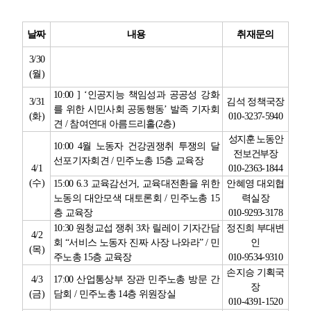
업무
날짜
내용
취재문의
3/30
(
월
)
10:00 ] ‘
인공지능 책임성과 공공성 강화
3/31
김석 정책국장
를 위한 시민사회 공동행동
’
발족 기자회
(
화
)
010-3237-5940
견
/
참여연대 아름드리홀
(2
층
)
성지훈 노동안
10:00 4
월 노동자 건강권쟁취 투쟁의 달
전보건부장
선포기자회견
/
민주노총
15
층 교육장
4/1
010-2363-1844
(
수
)
15:00 6.3
교육감선거
,
교육대전환을 위한
안혜영 대외협
노동의 대안모색 대토론회
/
민주노총
15
력실장
층 교육장
010-9293-3178
10:30
원청교섭 쟁취
3
차 릴레이 기자간담
정진희 부대변
4/2
회
“
서비스 노동자 진짜 사장 나와라
” /
민
인
(
목
)
주노총
15
층 교육장
010-9534-9310
손지승 기획국
4/3
17:00
산업통상부 장관 민주노총 방문 간
장
(
금
)
담회
/
민주노총
14
층 위원장실
010-4391-1520