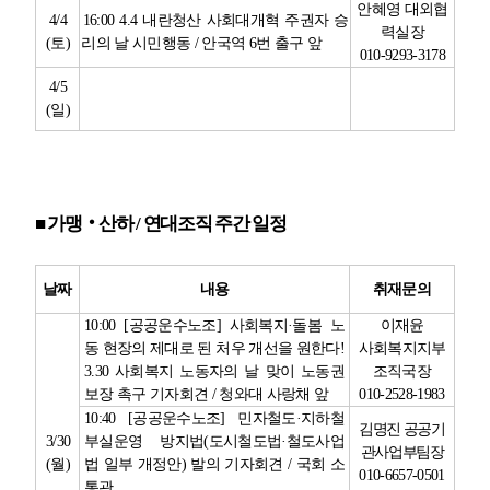
안혜영 대외협
4/4
16:00 4.4
내란청산 사회대개혁 주권자 승
력실장
(
토
)
리의 날 시민행동
/
안국역
6
번 출구 앞
010-9293-3178
4/5
(
일
)
■
가맹
‧
산하
/
연대조직 주간 일정
날짜
내용
취재문의
10:00 [
공공운수노조
]
사회복지
·
돌봄 노
이재윤
동 현장의 제대로 된 처우 개선을 원한다
!
사회복지지부
3.30
사회복지 노동자의 날 맞이 노동권
조직국장
보장 촉구 기자회견
/
청와대 사랑채 앞
010-2528-1983
10:40 [
공공운수노조
]
민자철도
·
지하철
김명진 공공기
3/30
부실운영 방지법
(
도시철도법
·
철도사업
관사업부팀장
(
월
)
법 일부 개정안
)
발의 기자회견
/
국회 소
010-6657-0501
통관