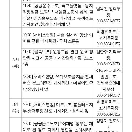
11:30 [
공공운수노조
]
특고플랫폼노동자
남욱진 정책부
적정임금 보장
!
최저임금노동자 삶의 질
장
개선
!
공공운수노조 최저임금 투쟁선포
010-8351-8026
기자회견
/
청와대 사랑채 앞
허영호 마트노
10:20 [
서비스연맹
]
나쁜 일자리 양산 이
조 사무처장
마트 규탄 기자회견
/
국회 소통관
010-8564-6156
11:00 [
금속노조
]
원청교섭 관련 원
·
하청
김한주 기획국
단위 대표자 공동 기자간담회
/
금속노조
장
3/31
4
층
010-8469-2670
(
화
)
이상곤 서비스
13:30 [
서비스연맹
]
유가보조금 지급 전세
일반노조
버스 분노의행진 기자회견
/
더불어민주
전세버스연대
당 중앙당사 앞
지부장
010-6414-9977
허영호 마트노
4/1
10:00 [
서비스연맹
]
마트노조 홈플러스지
조 사무처장
(
수
)
부 총력투쟁 선포 기자회견
/
청와대 앞
010-8564-6156
정명재 철도노
10:30 [
공공운수노조
] “
이재명 정부는 제
조
대로 된 철도 자회사 통합을 논의하라
!”