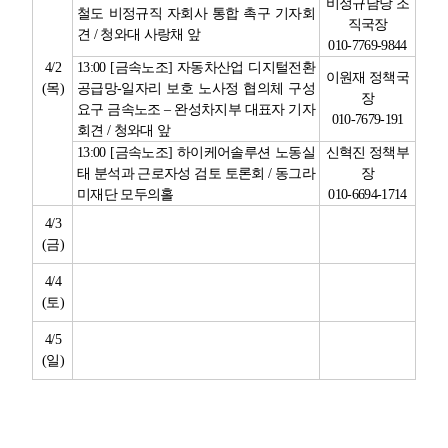
비정규담당 조
철도 비정규직 자회사 통합 촉구 기자회
직국장
견
/
청와대 사랑채 앞
010-7769-9844
4/2
13:00 [
금속노조
]
자동차산업 디지털전환
이원재 정책국
(
목
)
공급망
-
일자리 보호 노사정 협의체 구성
장
요구 금속노조
–
완성차지부 대표자 기자
010-7679-191
회견
/
청와대 앞
13:00 [
금속노조
]
하이케어솔루션 노동실
신혁진 정책부
태 분석과 근로자성 검토 토론회
/
동그라
장
미재단 모두의홀
010-6694-1714
4/3
(
금
)
4/4
(
토
)
4/5
(
일
)