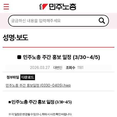
*
Sketchbook5, 스케치북5
마이페이지
소개
<
소식
성명·보도
Sketchbook5, 스케치북5
공지사항
■ 민주노총 주간 홍보 일정 (3/30~4/5)
성명·보도
2026.03.27
대변인
조회수
1181
기타 공고
첨부파일
다운로드
노동상담
민주노총 주간 홍보일정 (0330~0405).hwp
자료
■
민주노총 주간 홍보 일정
(3/30~4/5)
부설기관
※
각 일정은 변경될 수 있으니
,
취재 시 사전 확인 바랍니다
.