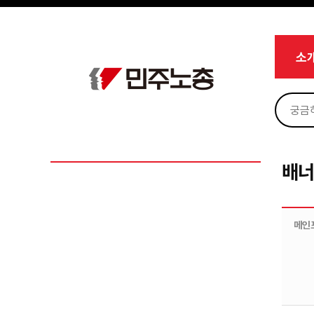
메뉴 건너뛰기
로그인
회원가입
Sketchbook5, 스케치북5
마이페이지
소개
소
<
소식
노동상담
Sketchbook5, 스케치북5
자료
부설기관
배
업무
메인포