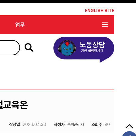
*
ENGLISH SITE
업무
노동상담
지금 클릭하세요
털교육온
작성일
2026.04.30
작성자
홈피관리자
조회수
40