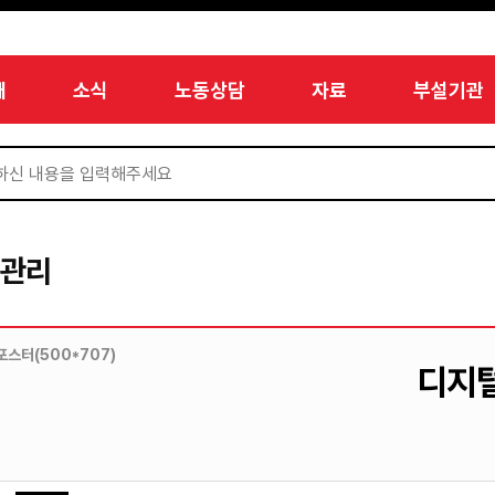
개
소식
노동상담
자료
부설기관
너관리
스터(500*707)
디지