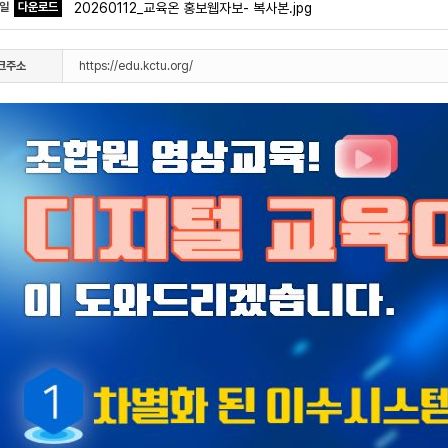
파일
다운로드
20260112_교육온 홍보웹자보- 복사본.jpg
크주소
https://edu.kctu.org/