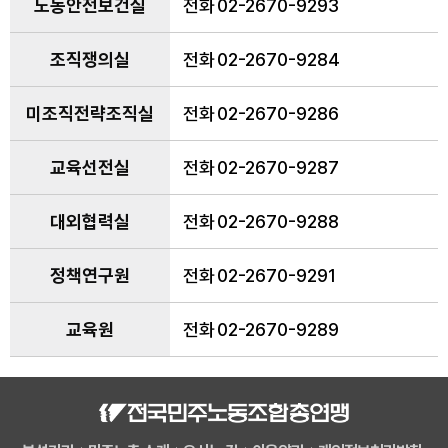
부서·부설기관
노동안전보건실
전화
02-2670-9293
임원소개
조직쟁의실
전화
02-2670-9284
11기 14대 임원
역대 임원
미조직전략조직실
전화
02-2670-9286
선언/강령/규약
교육선전실
전화
02-2670-9287
선언
강령
대외협력실
전화
02-2670-9288
규약
정책연구원
전화
02-2670-9291
오시는 길
교육원
전화
02-2670-9289
소식
노동상담