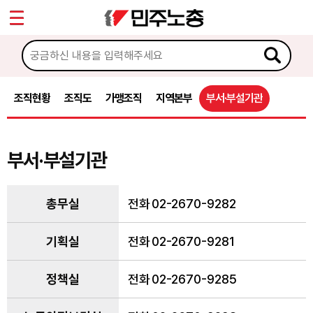
*
Sketchbook5, 스케치북5
마이페이지
소개
<
민주노총은
조직현황
조직도
가맹조직
지역본부
부서·부설기관
창립선언문
Sketchbook5, 스케치북5
기본과제
부서·부설기관
민주노총 로고
민주노총가
총무실
전화
02-2670-9282
조직현황
조직현황
기획실
전화
02-2670-9281
조직도
가맹조직
정책실
전화
02-2670-9285
지역본부