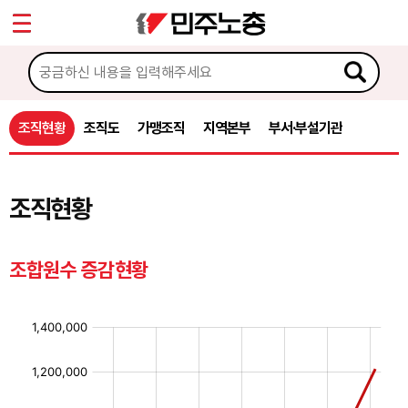
*
마이페이지
소개
<
민주노총은
조직현황
조직도
가맹조직
지역본부
부서·부설기관
창립선언문
기본과제
조직현황
민주노총 로고
민주노총가
조합원수 증감현황
조직현황
조직현황
조직도
가맹조직
지역본부