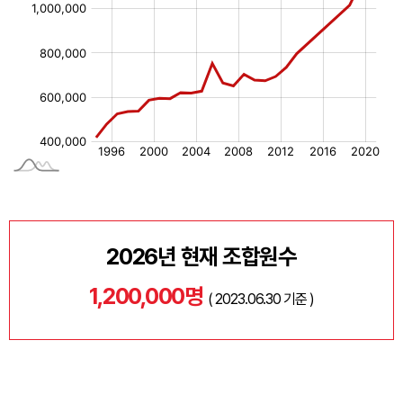
부서·부설기관
임원소개
11기 14대 임원
역대 임원
선언/강령/규약
선언
강령
규약
2026년 현재 조합원수
오시는 길
1,200,000명
( 2023.06.30 기준 )
소식
노동상담