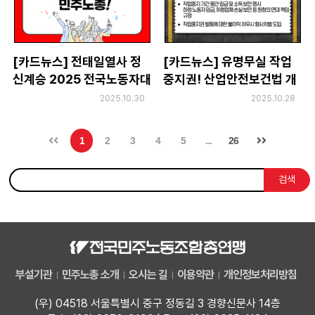
[카드뉴스] 전태일열사 정
[카드뉴스] 유명무실 작업
신계승 2025 전국노동자대
중지권! 산업안전보건법 개
회
정으로 실질 보장하라! - 선
2025.10.30
2025.10.28
언운동 카드뉴스 첫번째
1
2
3
4
5
...
26
검색
부설기관
민주노총 소개
오시는 길
이용약관
개인정보처리방침
(우) 04518 서울특별시 중구 정동길 3 경향신문사 14층