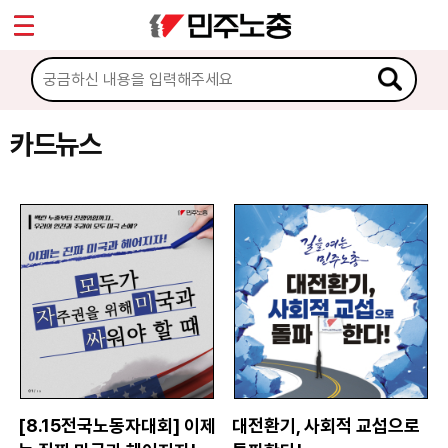
*
Sketchbook5, 스케치북5
마이페이지
소개
<
소식
카드뉴스
Sketchbook5, 스케치북5
노동상담
자료
문서자료
이미지자료
미디어자료
카드뉴스
[8.15전국노동자대회] 이제
대전환기, 사회적 교섭으로