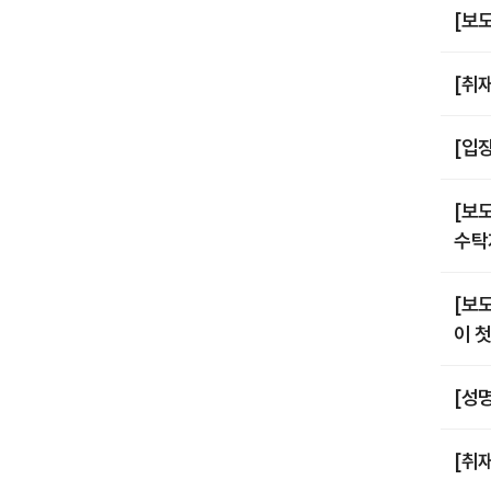
[보
[취
[입
[보
수탁
[보
이 첫
[성
[취