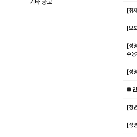
기타 공고
[취
[보
[성
수용
[성
■ 민
[청
[성