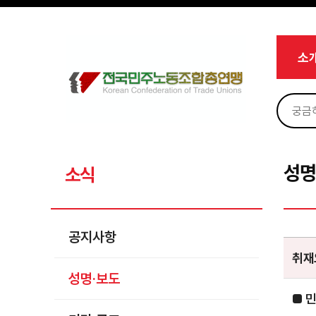
메뉴 건너뛰기
로그인
회원가입
Sketchbook5, 스케치북5
마이페이지
소개
소
<
소식
공지사항
Sketchbook5, 스케치북5
성명·보도
기타 공고
성명
소식
노동상담
자료
공지사항
부설기관
취재
성명·보도
업무
■ 민