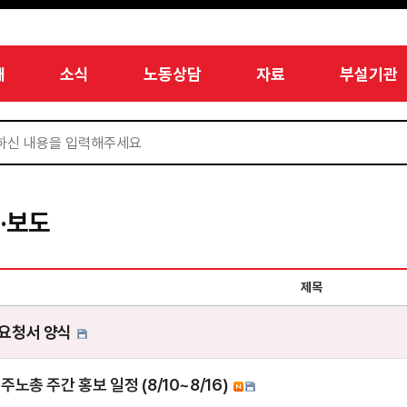
개
소식
노동상담
자료
부설기관
·보도
제목
요청서 양식
주노총 주간 홍보 일정 (8/10~8/16)