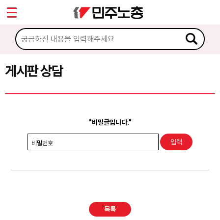
*
Sketchbook5, 스케치북5
마이페이지
소개
<
소식
게시판 상담
Sketchbook5, 스케치북5
노동상담
게시판 상담
"비밀글입니다."
권리찾기수첩 검색
비밀번호
바로보기
찾아보기
노동조합 가입 안내
목록
전국 노동상담소 안내