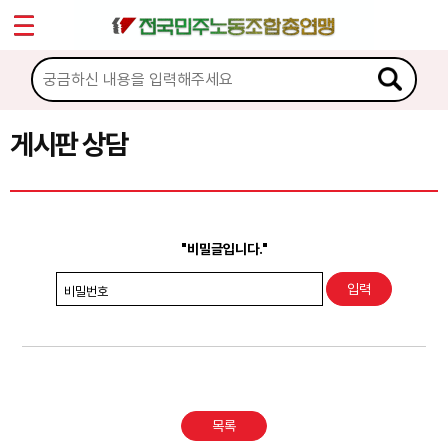
*
Sketchbook5, 스케치북5
마이페이지
소개
<
소식
게시판 상담
Sketchbook5, 스케치북5
노동상담
게시판 상담
"비밀글입니다."
권리찾기수첩 검색
비밀번호
바로보기
찾아보기
노동조합 가입 안내
목록
전국 노동상담소 안내