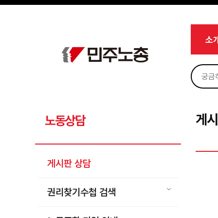
메뉴 건너뛰기
로그인
회원가입
Sketchbook5, 스케치북5
마이페이지
소개
소
<
소식
노동상담
Sketchbook5, 스케치북5
게시판 상담
권리찾기수첩 검색
게시
노동상담
바로보기
찾아보기
게시판 상담
노동조합 가입 안내
전국 노동상담소 안내
권리찾기수첩 검색
자료