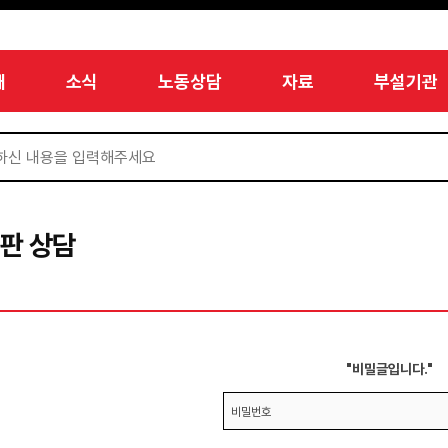
개
소식
노동상담
자료
부설기관
판 상담
"비밀글입니다."
비밀번호