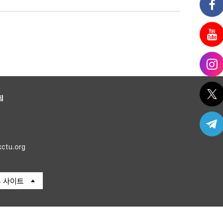
침
kctu.org
 사이트