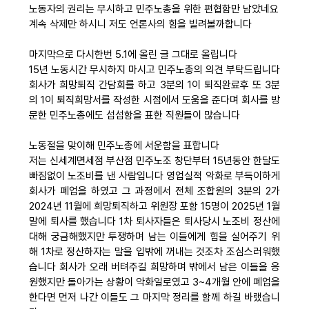
노동자의 권리는 무시하고 민주노총을 위한 편협함만 남았네요
자료
계속 삭제만 하시니 저도 언론사의 힘을 빌려볼까합니다
마지막으로 다시한번 5.1에 올린 글 그대로 올립니다
부설기관
15년 노동시간 무시하지 마시고 민주노총의 의견 부탁드립니다
회사가 희망퇴직 간담회를 하고 3분의 1이 퇴직완료후 또 3분
의 1이 퇴직희망서를 작성한 시점에서 도움을 준다며 회사를 방
업무
문한 민주노총에도 섭섭함을 표한 직원들이 많습니다
노동절을 맞이해 민주노총에 서운함을 표합니다
저는 신세계면세점 부산점 민주노조 창단부터 15년동안 한달도
빠짐없이 노조비를 낸 사람입니다 영업실적 악화로 부득이하게
회사가 폐업을 하였고 그 과정에서 전체 조합원의 3분의 2가
2024년 11월에 희망퇴직하고 위원장 포함 15명이 2025년 1월
말에 퇴사를 했습니다 1차 퇴사자들은 퇴사당시 노조비 정산에
대해 궁금해했지만 투쟁하며 남는 이들에게 힘을 실어주기 위
해 1차로 정산하자는 말을 입밖에 꺼내는 것조차 조심스러워했
습니다 회사가 오래 버텨주길 희망하며 밖에서 남은 이들을 응
원했지만 돌아가는 상황이 악화일로였고 3~4개월 안에 폐업을
한다면 먼저 나간 이들도 그 마지막 정리를 함께 하길 바랬습니