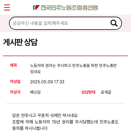
*
Sketchbook5, 스케치북5
마이페이지
소개
<
소식
게시판 상담
Sketchbook5, 스케치북5
노동상담
제목
노동자의 권리는 무시하고 민주노총을 위한 민주노총만
게시판 상담
있네요
작성일
2025.05.09 17:33
권리찾기수첩 검색
작성자
배신감
상담형태
공개글
바로보기
찾아보기
노동조합 가입 안내
답은 안주시고 꾸준히 삭제만 하시네요
조합에 의해 노동자의 15년 권리를 무시당했는데 민주노총도
전국 노동상담소 안내
동의를 하시나봅니다