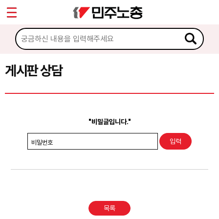
*
Sketchbook5, 스케치북5
마이페이지
소개
<
소식
게시판 상담
Sketchbook5, 스케치북5
노동상담
게시판 상담
"비밀글입니다."
권리찾기수첩 검색
비밀번호
바로보기
찾아보기
노동조합 가입 안내
목록
전국 노동상담소 안내