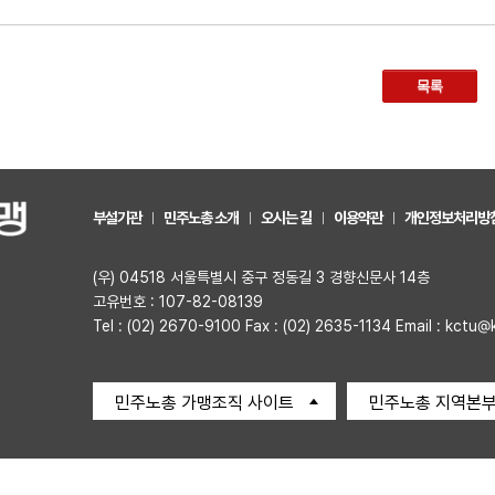
목록
부설기관
민주노총 소개
오시는 길
이용약관
개인정보처리방
(우) 04518 서울특별시 중구 정동길 3 경향신문사 14층
고유번호 : 107-82-08139
Tel : (02) 2670-9100 Fax : (02) 2635-1134 Email : kctu@
민주노총 가맹조직 사이트
민주노총 지역본부