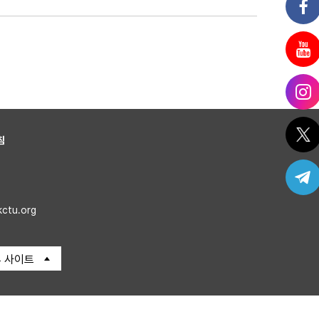
침
kctu.org
 사이트