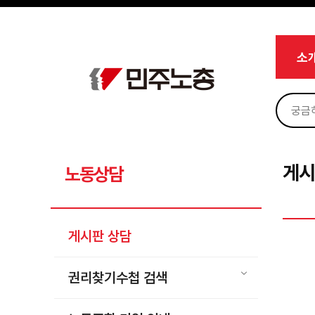
메뉴 건너뛰기
로그인
회원가입
Sketchbook5, 스케치북5
마이페이지
소개
소
<
소식
노동상담
Sketchbook5, 스케치북5
게시판 상담
권리찾기수첩 검색
게시
노동상담
바로보기
찾아보기
게시판 상담
노동조합 가입 안내
전국 노동상담소 안내
권리찾기수첩 검색
자료