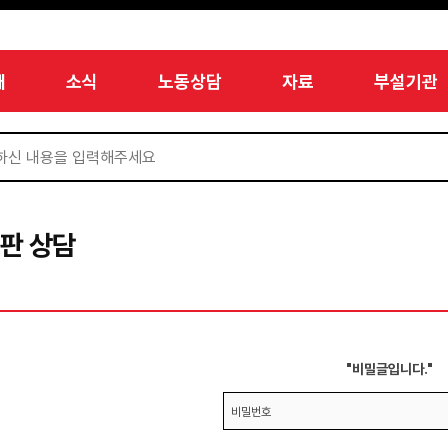
개
소식
노동상담
자료
부설기관
판 상담
"비밀글입니다."
비밀번호