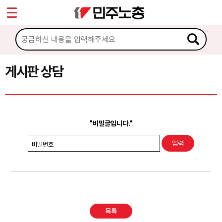
*
Sketchbook5, 스케치북5
마이페이지
소개
<
소식
게시판 상담
Sketchbook5, 스케치북5
노동상담
게시판 상담
"비밀글입니다."
권리찾기수첩 검색
비밀번호
바로보기
찾아보기
노동조합 가입 안내
목록
전국 노동상담소 안내